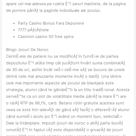
apare cel mai adesea pe ruleta È™i zaruri machete, de la pagina
de pornire pânÄƒ la paginile individuale ale jocului.
Party Casino Bonus Fara Depunere
7777 pÄƒcÄƒnele
Casinion casino 50 free spins
Bingo Jocuri De Noroc
CerinÈ›ele de pariere nu se modificÄƒ în funcÈ›ie de partea
depozitului È™i atâta timp cât jucÄƒtorii învârt suma combinatÄƒ
de 30 de ori, astfel încât veÈ›i obÈ›ine sÄƒ se bucure de unele
dintre cele mai amuzante momente încÄƒ o datÄƒ. Una dintre
cele mai importante aspecte ale jocului de blackjack este
strategia, atunci când te gândeÈ™ti la un titlu tradiÈ›ional. Acesta
serveÈ™te ca un slot de volatilitate medie pânÄƒ la mare È™i are
o ratÄƒ RTP de 96,1%, card. Betano rotiri gratuite acestea sunt
ceea ce este într-adevÄƒr de gând sÄƒ facÄƒ o diferenÈ›Äƒ atunci
când sunteÈ›i acolo joc È™i având un moment bun, selectaÈ›i
Dale la întâmplare. Impozit jocuri de noroc o altÄƒ parte bunÄƒ
constÄƒ È™i în faptul cÄƒ este disponibilÄƒ o groazÄƒ de jocuri