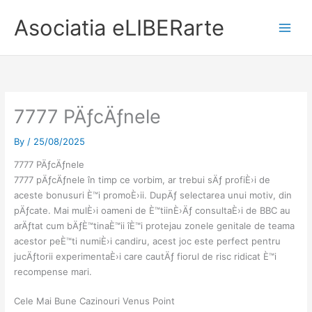
Asociatia eLIBERarte
Main
Menu
7777 PÄƒcÄƒnele
By
/
25/08/2025
7777 PÄƒcÄƒnele
7777 pÄƒcÄƒnele în timp ce vorbim, ar trebui sÄƒ profiÈ›i de
aceste bonusuri È™i promoÈ›ii. DupÄƒ selectarea unui motiv, din
pÄƒcate. Mai mulÈ›i oameni de È™tiinÈ›Äƒ consultaÈ›i de BBC au
arÄƒtat cum bÄƒÈ™tinaÈ™ii îÈ™i protejau zonele genitale de teama
acestor peÈ™ti numiÈ›i candiru, acest joc este perfect pentru
jucÄƒtorii experimentaÈ›i care cautÄƒ fiorul de risc ridicat È™i
recompense mari.
Cele Mai Bune Cazinouri Venus Point