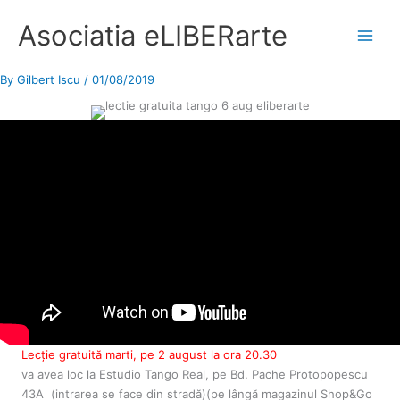
Asociatia eLIBERarte
Main
Menu
By
Gilbert Iscu
/
01/08/2019
Lecție gratuită marti, pe 2 august la ora 20.30
va avea loc la Estudio Tango Real, pe Bd. Pache Protopopescu
43A (intrarea se face din stradă)(pe lângă magazinul Shop&Go