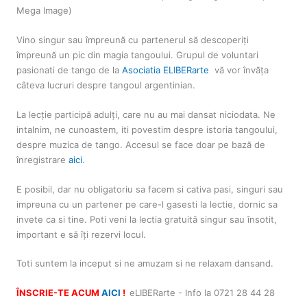
Mega Image)
Vino singur sau împreună cu partenerul să descoperiți
împreună un pic din magia tangoului. Grupul de voluntari
pasionati de tango de la
Asociatia ELIBERarte
vă vor învăța
câteva lucruri despre tangoul argentinian.
La lecție participă adulți, care nu au mai dansat niciodata. Ne
intalnim, ne cunoastem, iti povestim despre istoria tangoului,
despre muzica de tango. Accesul se face doar pe bază de
înregistrare
aici
.
E posibil, dar nu obligatoriu sa facem si cativa pasi, singuri sau
impreuna cu un partener pe care-l gasesti la lectie, dornic sa
invete ca si tine. Poti veni la lectia gratuită singur sau însotit,
important e să îți rezervi locul.
Toti suntem la inceput si ne amuzam si ne relaxam dansand.
ÎNSCRIE-TE ACUM
AICI
!
eLIBERarte - Info la 0721 28 44 28