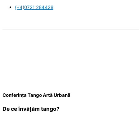
(+4)0721 284428
Conferinț
Conferința Tango Artă Urbană
De ce învățăm tango?
Evenimentul a fost găzduit la Trattoria Garibaldi, Str. Olimpului 
Programul conferinței a inclus: