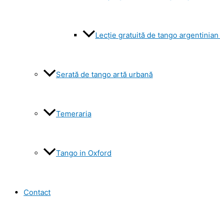
Lecție gratuită de tango argentinian
Serată de tango artă urbană
Temeraria
Tango in Oxford
Contact