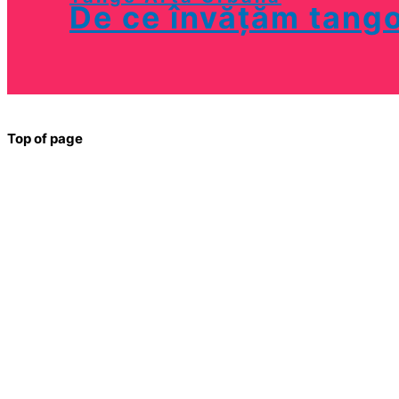
De ce învățăm tang
Top of page