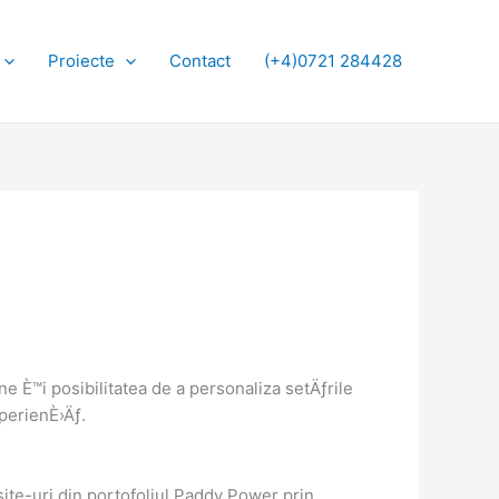
Proiecte
Contact
(+4)0721 284428
e È™i posibilitatea de a personaliza setÄƒrile
xperienÈ›Äƒ.
 site-uri din portofoliul Paddy Power prin