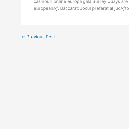
cazinouri online europa gala Surrey Quays are 
europeanÄƒ. Baccarat: Jocul preferat al jucÄƒto
←
Previous Post