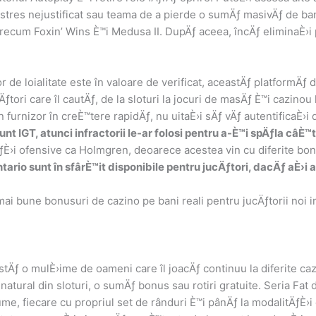
ƒ stres nejustificat sau teama de a pierde o sumÄƒ masivÄƒ de ban
recum Foxin’ Wins È™i Medusa II. DupÄƒ aceea, încÄƒ eliminaÈ›i 
 de loialitate este în valoare de verificat, aceastÄƒ platformÄƒ
tori care îl cautÄƒ, de la sloturi la jocuri de masÄƒ È™i cazinou 
furnizor în creÈ™tere rapidÄƒ, nu uitaÈ›i sÄƒ vÄƒ autentificaÈ›i 
unt IGT, atunci infractorii le-ar folosi pentru a-È™i spÄƒla câÈ™t
ÄƒÈ›i ofensive ca Holmgren, deoarece acestea vin cu diferite bon
ntario sunt în sfârÈ™it disponibile pentru jucÄƒtori, dacÄƒ aÈ›i 
ai bune bonusuri de cazino pe bani reali pentru jucÄƒtorii noi 
stÄƒ o mulÈ›ime de oameni care îl joacÄƒ continuu la diferite ca
atural din sloturi, o sumÄƒ bonus sau rotiri gratuite. Seria Fat d
ume, fiecare cu propriul set de rânduri È™i pânÄƒ la modalitÄƒÈ›i