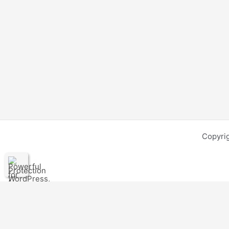
Copyri
This website uses cookies to improve your experience. We'll ass
Privacy & Cookies Policy