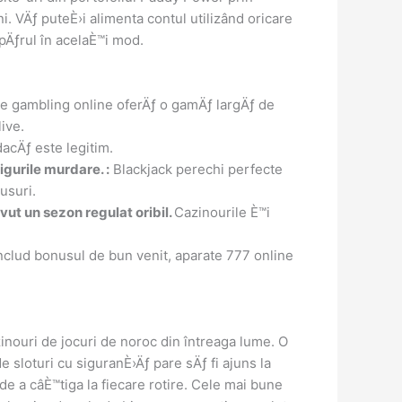
i. VÄƒ puteÈ›i alimenta contul utilizând oricare
pÄƒrul în acelaÈ™i mod.
 de gambling online oferÄƒ o gamÄƒ largÄƒ de
live.
dacÄƒ este legitim.
igurile murdare. :
Blackjack perechi perfecte
usuri.
avut un sezon regulat oribil.
Cazinourile È™i
includ bonusul de bun venit, aparate 777 online
zinouri de jocuri de noroc din întreaga lume. O
e sloturi cu siguranÈ›Äƒ pare sÄƒ fi ajuns la
 de a câÈ™tiga la fiecare rotire. Cele mai bune