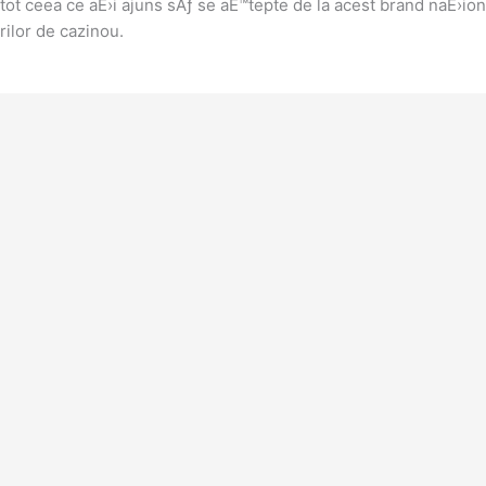
tot ceea ce aÈ›i ajuns sÄƒ se aÈ™tepte de la acest brand naÈ›ion
rilor de cazinou.