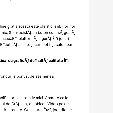
ne gratis acesta este oferit clienÈ›ilor noi
ai mic. Spin-existÄƒ un buton cu o sÄƒgeatÄƒ
e aceeaÈ™i platformÄƒ sigurÄƒ È™i jocuri
™tiut cÄƒ aceste jocuri pot fi jucate doar
ica, cu graficÄƒ de înaltÄƒ calitate È™i
 fondurile bonus, de asemenea.
iÈ›iilor sale relativ mici. Aparate ca la
onul de CrÄƒciun, de obicei. Video poker
iri gratuite. Cu siguranÈ›Äƒ, jocurile de