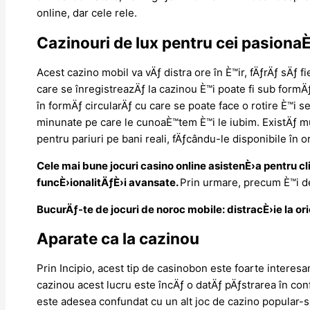
online, dar cele rele.
Cazinouri de lux pentru cei pasiona
Acest cazino mobil va vÄƒ distra ore în È™ir, fÄƒrÄƒ sÄƒ f
care se înregistreazÄƒ la cazinou È™i poate fi sub formÄ
în formÄƒ circularÄƒ cu care se poate face o rotire È™i 
minunate pe care le cunoaÈ™tem È™i le iubim. ExistÄƒ mult
pentru pariuri pe bani reali, fÄƒcându-le disponibile î
Cele mai bune jocuri casino online asistenÈ›a pentru cli
funcÈ›ionalitÄƒÈ›i avansate.
Prin urmare, precum È™i de
BucurÄƒ-te de jocuri de noroc mobile: distracÈ›ie la ori
Aparate ca la cazinou
Prin Incipio, acest tip de casinobon este foarte interesan
cazinou acest lucru este încÄƒ o datÄƒ pÄƒstrarea în con
este adesea confundat cu un alt joc de cazino popular-sl