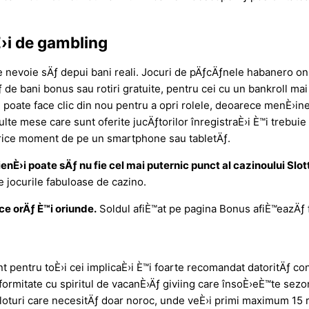
È›i de gambling
ie nevoie sÄƒ depui bani reali. Jocuri de pÄƒcÄƒnele habanero onli
ƒ de bani bonus sau rotiri gratuite, pentru cei cu un bankroll m
se poate face clic din nou pentru a opri rolele, deoarece menÈ›in
e mese care sunt oferite jucÄƒtorilor înregistraÈ›i È™i trebuie È
n orice moment de pe un smartphone sau tabletÄƒ.
enÈ›i poate sÄƒ nu fie cel mai puternic punct al cazinoului Slott
 jocurile fabuloase de cazino.
ce orÄƒ È™i oriunde.
Soldul afiÈ™at pe pagina Bonus afiÈ™eazÄƒ
t pentru toÈ›i cei implicaÈ›i È™i foarte recomandat datoritÄƒ cond
formitate cu spiritul de vacanÈ›Äƒ giviing care însoÈ›eÈ™te sez
oturi care necesitÄƒ doar noroc, unde veÈ›i primi maximum 15 rot