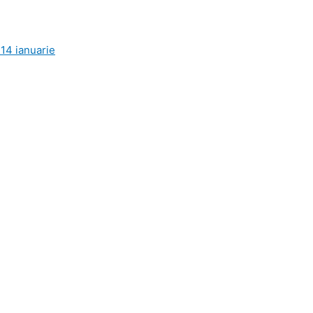
 14 ianuarie