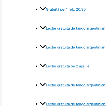
Gratuită pe 4 feb, 20.30
Lecție gratuită de tango argentinia
Lecție gratuită de tango argentinian
Lectie gratuită pe 2 aprilie
Lecție gratuită de tango argentinian
Lecție gratuită de tango argentinian