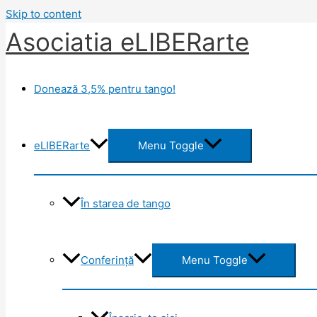
Skip to content
Asociatia eLIBERarte
Donează 3,5% pentru tango!
eLIBERarte
Menu Toggle
În starea de tango
Conferință
Menu Toggle