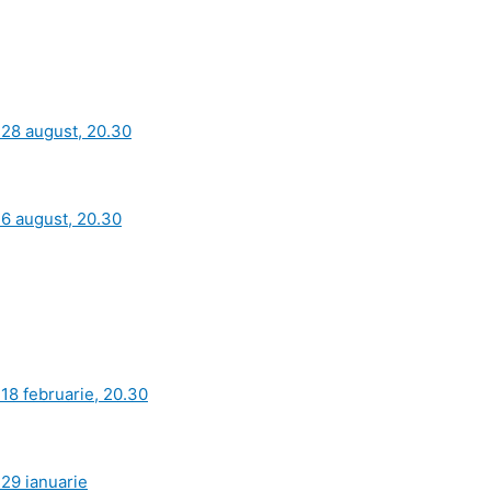
n 28 august, 20.30
 6 august, 20.30
 18 februarie, 20.30
 29 ianuarie