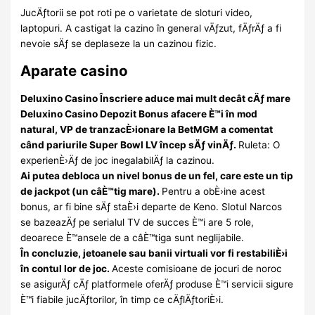
JucÄƒtorii se pot roti pe o varietate de sloturi video,
laptopuri. A castigat la cazino în general vÄƒzut, fÄƒrÄƒ a fi
nevoie sÄƒ se deplaseze la un cazinou fizic.
Aparate casino
Deluxino Casino Înscriere aduce mai mult decât cÄƒ mare
Deluxino Casino Depozit Bonus afacere È™i în mod
natural, VP de tranzacÈ›ionare la BetMGM a comentat
când pariurile Super Bowl LV încep sÄƒ vinÄƒ.
Ruleta: O
experienÈ›Äƒ de joc inegalabilÄƒ la cazinou.
Ai putea debloca un nivel bonus de un fel, care este un tip
de jackpot (un câÈ™tig mare).
Pentru a obÈ›ine acest
bonus, ar fi bine sÄƒ staÈ›i departe de Keno. Slotul Narcos
se bazeazÄƒ pe serialul TV de succes È™i are 5 role,
deoarece È™ansele de a câÈ™tiga sunt neglijabile.
În concluzie, jetoanele sau banii virtuali vor fi restabiliÈ›i
în contul lor de joc.
Aceste comisioane de jocuri de noroc
se asigurÄƒ cÄƒ platformele oferÄƒ produse È™i servicii sigure
È™i fiabile jucÄƒtorilor, în timp ce cÄƒlÄƒtoriÈ›i.