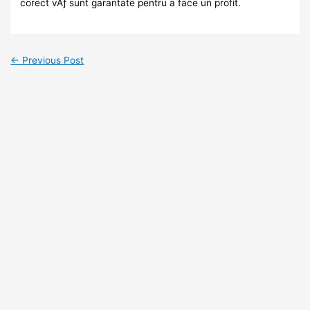
corect vÄƒ sunt garantate pentru a face un profit.
←
Previous Post