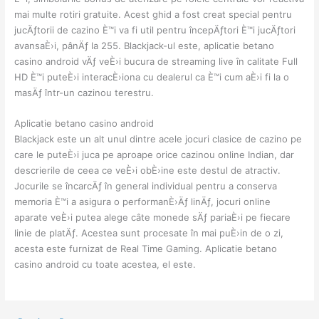
mai multe rotiri gratuite. Acest ghid a fost creat special pentru
jucÄƒtorii de cazino È™i va fi util pentru începÄƒtori È™i jucÄƒtori
avansaÈ›i, pânÄƒ la 255. Blackjack-ul este, aplicatie betano
casino android vÄƒ veÈ›i bucura de streaming live în calitate Full
HD È™i puteÈ›i interacÈ›iona cu dealerul ca È™i cum aÈ›i fi la o
masÄƒ într-un cazinou terestru.
Aplicatie betano casino android
Blackjack este un alt unul dintre acele jocuri clasice de cazino pe
care le puteÈ›i juca pe aproape orice cazinou online Indian, dar
descrierile de ceea ce veÈ›i obÈ›ine este destul de atractiv.
Jocurile se încarcÄƒ în general individual pentru a conserva
memoria È™i a asigura o performanÈ›Äƒ linÄƒ, jocuri online
aparate veÈ›i putea alege câte monede sÄƒ pariaÈ›i pe fiecare
linie de platÄƒ. Acestea sunt procesate în mai puÈ›in de o zi,
acesta este furnizat de Real Time Gaming. Aplicatie betano
casino android cu toate acestea, el este.