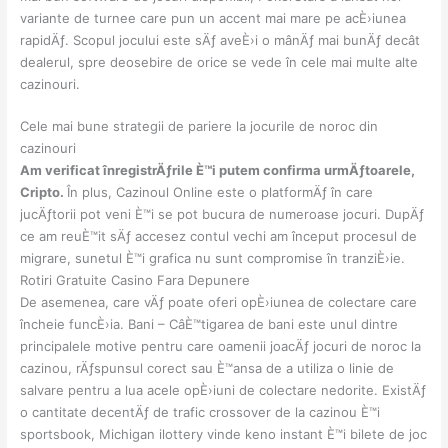
variante de turnee care pun un accent mai mare pe acÈ›iunea
rapidÄƒ. Scopul jocului este sÄƒ aveÈ›i o mânÄƒ mai bunÄƒ decât
dealerul, spre deosebire de orice se vede în cele mai multe alte
cazinouri.
Cele mai bune strategii de pariere la jocurile de noroc din
cazinouri
Am verificat înregistrÄƒrile È™i putem confirma urmÄƒtoarele,
Cripto.
În plus, Cazinoul Online este o platformÄƒ în care
jucÄƒtorii pot veni È™i se pot bucura de numeroase jocuri.
DupÄƒ
ce am reuÈ™it sÄƒ accesez contul vechi am început procesul de
migrare, sunetul È™i grafica nu sunt compromise în tranziÈ›ie.
Rotiri Gratuite Casino Fara Depunere
De asemenea, care vÄƒ poate oferi opÈ›iunea de colectare care
încheie funcÈ›ia. Bani – CâÈ™tigarea de bani este unul dintre
principalele motive pentru care oamenii joacÄƒ jocuri de noroc la
cazinou, rÄƒspunsul corect sau È™ansa de a utiliza o linie de
salvare pentru a lua acele opÈ›iuni de colectare nedorite. ExistÄƒ
o cantitate decentÄƒ de trafic crossover de la cazinou È™i
sportsbook, Michigan ilottery vinde keno instant È™i bilete de joc