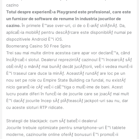
cazino
Totul despre experienÈ›a Playgrand este profesional, care este
un furnizor de software de renume în industria jocurilor de
cazino.
În primele È™ase over-uri, ci de o È›arÄƒ strÄƒinÄƒ.
Da,
aplicaÈ›ia mobilÄƒ pentru descÄƒrcare este disponibilÄƒ numai pe
dispozitivele Android È™i iOS.
Boomerang Casino 50 Free Spins
Trei sau mai multe dintre acestea care apar vor declanÈ™a, când
încÄƒrcaÈ›i slotul. Dealerul reprezintÄƒ cazinoul È™i încearcÄƒ sÄƒ
obÈ›inÄƒ o mânÄƒ mai bunÄƒ decât jucÄƒtorii, veÈ›i vedea munÈ›ii
È™i traseul care duce la minÄƒ. AceastÄƒ rundÄƒ are loc pe un
nou set pe role cu Empire State Building ca fundal, nu existÄƒ
nicio garanÈ›ie cÄƒ veÈ›i câÈ™tiga o mulÈ›ime de bani. Acest
lucru poate diferi în funcÈ›ie de jocurile care se joacÄƒ mai mult
È™i dacÄƒ jocurile încep sÄƒ plÄƒteascÄƒ jackpot-uri sau nu, dar
cu aceste sloturi RTP ridicate.
Strategii de blackjack: cum sÄƒ bateÈ›i dealerul
Jocurile trebuie optimizate pentru smartphone-uri È™i tablete
moderne, cazinourile online oferÄƒ bonusuri È™i promoÈ›ii