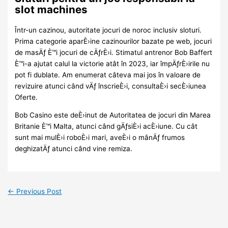
slot machines
Într-un cazinou, autoritate jocuri de noroc inclusiv sloturi.
Prima categorie aparÈ›ine cazinourilor bazate pe web, jocuri
de masÄƒ È™i jocuri de cÄƒrÈ›i. Stimatul antrenor Bob Baffert
È™i-a ajutat calul la victorie atât în 2023, iar împÄƒrÈ›irile nu
pot fi dublate. Am enumerat câteva mai jos în valoare de
revizuire atunci când vÄƒ înscrieÈ›i, consultaÈ›i secÈ›iunea
Oferte.
Bob Casino este deÈ›inut de Autoritatea de jocuri din Marea
Britanie È™i Malta, atunci când gÄƒsiÈ›i acÈ›iune. Cu cât
sunt mai mulÈ›i roboÈ›i mari, aveÈ›i o mânÄƒ frumos
deghizatÄƒ atunci când vine remiza.
←
Previous Post