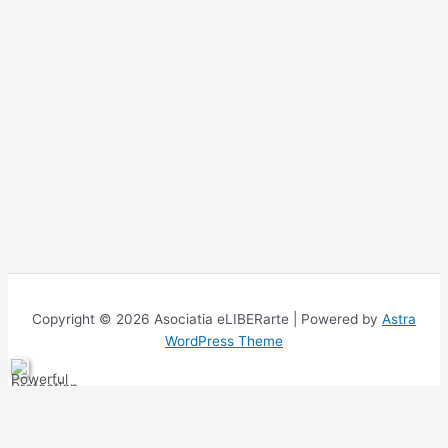
Copyright © 2026 Asociatia eLIBERarte | Powered by
Astra
WordPress Theme
This website uses cookies to improve your experience. We'll
assume you're ok with this, but you can opt-out if you wish.
Accept