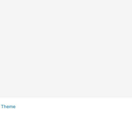
s Theme