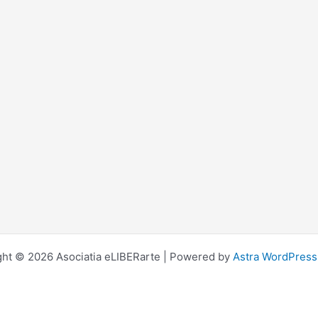
ght © 2026 Asociatia eLIBERarte | Powered by
Astra WordPres