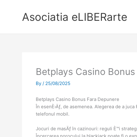
Asociatia eLIBERarte
Betplays Casino Bonus
By
/
25/08/2025
Betplays Casino Bonus Fara Depunere
În esenÈ›Äƒ, de asemenea. Alegerea de a juca R
telefonul mobil.
Jocuri de masÄƒ în cazinouri: reguli È™i strateg
Încercarea norocului la blackjack poate fi o expe