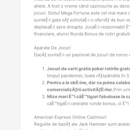
altele. A fost o vreme când cazinourile au deco
jocuri. Slotul Mega Fortune este cel mai mare di
sunteÈ›i gata sÄƒ solicitaÈ›i o ofertÄƒ de bun 
deplasaÈ›i spre dreapta. JucaÈ›i responsabil È™
financiare, atunci Runda Bonus de rotiri gratuite
Aparate De Jocuri
DacÄƒ sunteÈ›i un pasionat de jocuri de noroc 
Jocuri de carti gratis poker rotirile gra
timpul pandemiei, toate rÄƒspândite în 3 
Pentru a le obÈ›ine, dar va putea colabo
comercializÄƒrii activitÄƒÈ›ilor.
Prin ur
Mize mari È™i câÈ™tiguri fabuloase la c
câÈ™tigaÈ›i celelalte runde bonus, ci È™i 
American Express Online Cazinouri
Regulile de bazÄƒ ale Jack Hammer sunt aceleaÈ