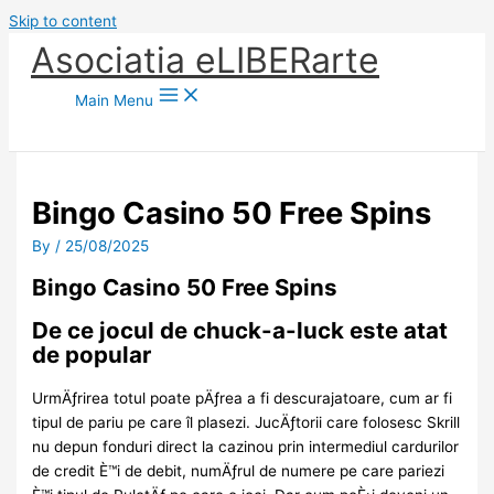
Skip to content
Asociatia eLIBERarte
Main Menu
Bingo Casino 50 Free Spins
By
/
25/08/2025
Bingo Casino 50 Free Spins
De ce jocul de chuck-a-luck este atat
de popular
UrmÄƒrirea totul poate pÄƒrea a fi descurajatoare, cum ar fi
tipul de pariu pe care îl plasezi. JucÄƒtorii care folosesc Skrill
nu depun fonduri direct la cazinou prin intermediul cardurilor
de credit È™i de debit, numÄƒrul de numere pe care pariezi