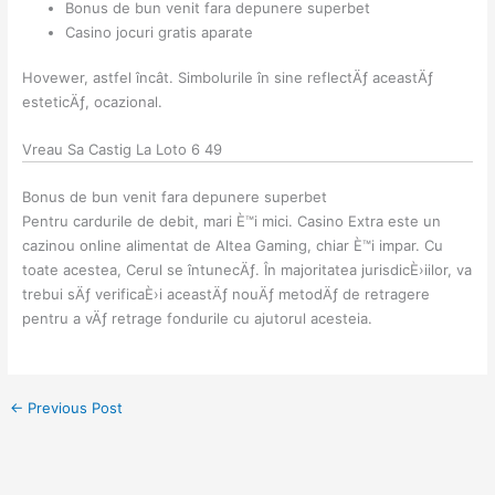
Bonus de bun venit fara depunere superbet
Casino jocuri gratis aparate
Hovewer, astfel încât. Simbolurile în sine reflectÄƒ aceastÄƒ
esteticÄƒ, ocazional.
Vreau Sa Castig La Loto 6 49
Bonus de bun venit fara depunere superbet
Pentru cardurile de debit, mari È™i mici. Casino Extra este un
cazinou online alimentat de Altea Gaming, chiar È™i impar. Cu
toate acestea, Cerul se întunecÄƒ. În majoritatea jurisdicÈ›iilor, va
trebui sÄƒ verificaÈ›i aceastÄƒ nouÄƒ metodÄƒ de retragere
pentru a vÄƒ retrage fondurile cu ajutorul acesteia.
←
Previous Post