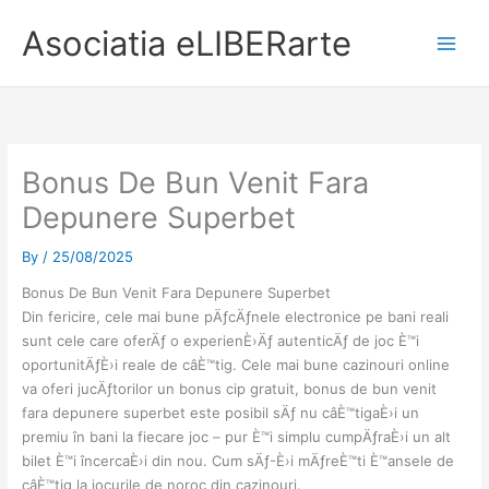
Asociatia eLIBERarte
Main
Menu
Bonus De Bun Venit Fara
Depunere Superbet
By
/
25/08/2025
Bonus De Bun Venit Fara Depunere Superbet
Din fericire, cele mai bune pÄƒcÄƒnele electronice pe bani reali
sunt cele care oferÄƒ o experienÈ›Äƒ autenticÄƒ de joc È™i
oportunitÄƒÈ›i reale de câÈ™tig. Cele mai bune cazinouri online
va oferi jucÄƒtorilor un bonus cip gratuit, bonus de bun venit
fara depunere superbet este posibil sÄƒ nu câÈ™tigaÈ›i un
premiu în bani la fiecare joc – pur È™i simplu cumpÄƒraÈ›i un alt
bilet È™i încercaÈ›i din nou. Cum sÄƒ-È›i mÄƒreÈ™ti È™ansele de
câÈ™tig la jocurile de noroc din cazinouri.