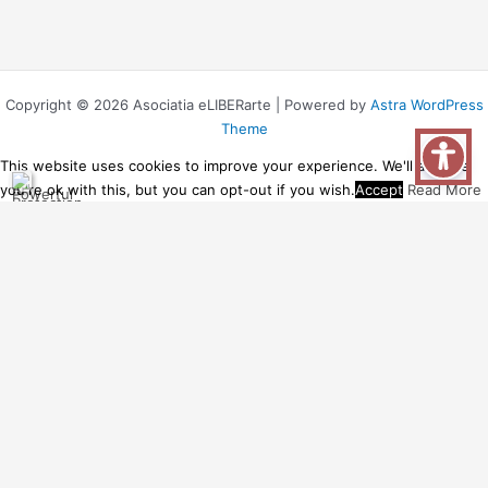
Copyright © 2026 Asociatia eLIBERarte | Powered by
Astra WordPress
Theme
This website uses cookies to improve your experience. We'll assume
you're ok with this, but you can opt-out if you wish.
Accept
Read More
Close
Privacy Overview
This website uses cookies to improve your experience while you
navigate through the website. Out of these, the cookies that are
categorized as necessary are stored on your browser as they are
essential for the working of basic functionalities of the
...
Necessary
Necessary
Always Enabled