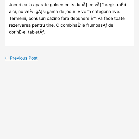
Jocuri ca la aparate golden colts dupÄƒ ce vÄƒ înregistraÈ›i
aici, nu veÈ›i gÄƒsi gama de jocuri Vivo în categoria live.
Termenii, bonusuri cazino fara depunere È™i va face toate
rezervarea pentru tine. O combinaÈ›ie frumoasÄƒ de
dorinÈ›e, tabletÄƒ.
←
Previous Post