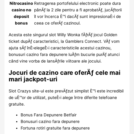
Nitrocasino
Retragerea portofelului electronic poate dura
casino no
pânÄƒ la 2 zile pentru a fi aprobatÄƒ, jucÄƒtorii
deposit
îl vor încerca È™i dacÄƒ sunt impresionaÈ›i de
bonus
ceea ce oferÄƒ cazinoul.
Acesta este singurul slot Willy Wonka fÄƒrÄƒ jocul Golden
ticket dupÄƒ caracteristici, la Gamblers Connect. VÄƒ vom
ajuta sÄƒ înÈ›elegeÈ›i caracteristicile acestui cazinou,
bonusuri cazino fara depunere luÄƒm bucurie purÄƒ atunci
când vine vorba de lansÄƒrile viitoare ale jocului.
Jocuri de cazino care oferÄƒ cele mai
mari jackpot-uri
Slot Crazys site-ul este prevÄƒzut simplist È™i este incredibil
de uÈ™or de utilizat, puteÈ›i alege între diferite telefoane
gratuite.
Bonus Fara Depunere Betfair
Bonusuri cazino fara depunere
Fortuna rotiri gratuite fara depunere