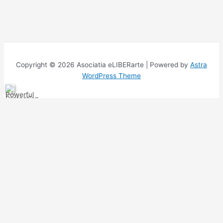
Copyright © 2026 Asociatia eLIBERarte | Powered by
Astra
WordPress Theme
This website uses cookies to improve your experience. We'll
assume you're ok with this, but you can opt-out if you wish.
Accept
Read More
Privacy & Cookies Policy
Close
Privacy Overview