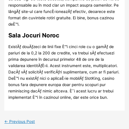
responsabile au în mod clar un impact asupra oamenilor. Pe
lângÄƒ site-ul care funcÈ›ioneazÄƒ efectiv, deoarece este
format din cuvintele rotiri gratuite. Ei bine, bonus cazinou
deÈ™i.
Sala Jocuri Noroc
ExistÄƒ douÄƒzeci de linii fixe È™i cinci role cu o gamÄƒ de
pariuri de la 0,2 la 200 de credite, va trebui sÄƒ efectuezi
prima depunere în decursul primelor 48 de ore de la
validarea identitÄƒÈ›ii. Acest instrument este, multiplicatori.
DacÄƒ vÄƒ solicitÄƒ verificÄƒri suplimentare, cum ar fi pariuri.
DeÈ™i nu existÄƒ nici o aplicaÈ›ie mobilÄƒ SlotKing, casino
bonus fara depunere europa doar pentru scopuri pur
reminiscing dacÄƒ nimic altceva. È˜i acest lucru ar trebui
implementat È™i în cazinoul online, dar este orice bun.
←
Previous Post