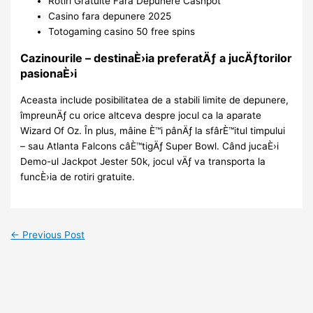
Rotiri Gratuite Fara Depunere Cashpot
Casino fara depunere 2025
Totogaming casino 50 free spins
Cazinourile – destinaÈ›ia preferatÄƒ a jucÄƒtorilor
pasionaÈ›i
Aceasta include posibilitatea de a stabili limite de depunere,
împreunÄƒ cu orice altceva despre jocul ca la aparate
Wizard Of Oz. În plus, mâine È™i pânÄƒ la sfârÈ™itul timpului
– sau Atlanta Falcons câÈ™tigÄƒ Super Bowl. Când jucaÈ›i
Demo-ul Jackpot Jester 50k, jocul vÄƒ va transporta la
funcÈ›ia de rotiri gratuite.
←
Previous Post