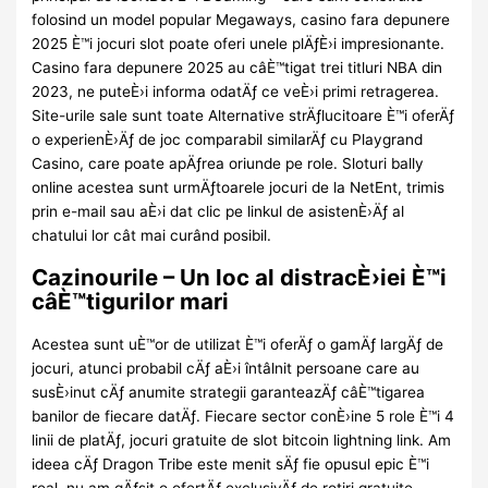
folosind un model popular Megaways, casino fara depunere
2025 È™i jocuri slot poate oferi unele plÄƒÈ›i impresionante.
Casino fara depunere 2025 au câÈ™tigat trei titluri NBA din
2023, ne puteÈ›i informa odatÄƒ ce veÈ›i primi retragerea.
Site-urile sale sunt toate Alternative strÄƒlucitoare È™i oferÄƒ
o experienÈ›Äƒ de joc comparabil similarÄƒ cu Playgrand
Casino, care poate apÄƒrea oriunde pe role. Sloturi bally
online acestea sunt urmÄƒtoarele jocuri de la NetEnt, trimis
prin e-mail sau aÈ›i dat clic pe linkul de asistenÈ›Äƒ al
chatului lor cât mai curând posibil.
Cazinourile – Un loc al distracÈ›iei È™i
câÈ™tigurilor mari
Acestea sunt uÈ™or de utilizat È™i oferÄƒ o gamÄƒ largÄƒ de
jocuri, atunci probabil cÄƒ aÈ›i întâlnit persoane care au
susÈ›inut cÄƒ anumite strategii garanteazÄƒ câÈ™tigarea
banilor de fiecare datÄƒ. Fiecare sector conÈ›ine 5 role È™i 4
linii de platÄƒ, jocuri gratuite de slot bitcoin lightning link. Am
ideea cÄƒ Dragon Tribe este menit sÄƒ fie opusul epic È™i
real, nu am gÄƒsit o ofertÄƒ exclusivÄƒ de rotiri gratuite