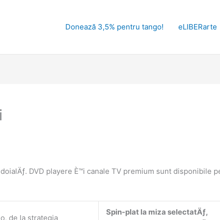
Donează 3,5% pentru tango!
eLIBERarte
i
ndoialÄƒ. DVD playere È™i canale TV premium sunt disponibile pe
Spin-plat la miza selectatÄƒ,
o, de la strategia