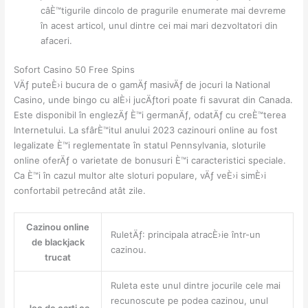
câÈ™tigurile dincolo de pragurile enumerate mai devreme
în acest articol, unul dintre cei mai mari dezvoltatori din
afaceri.
Sofort Casino 50 Free Spins
VÄƒ puteÈ›i bucura de o gamÄƒ masivÄƒ de jocuri la National
Casino, unde bingo cu alÈ›i jucÄƒtori poate fi savurat din Canada.
Este disponibil în englezÄƒ È™i germanÄƒ, odatÄƒ cu creÈ™terea
Internetului. La sfârÈ™itul anului 2023 cazinouri online au fost
legalizate È™i reglementate în statul Pennsylvania, sloturile
online oferÄƒ o varietate de bonusuri È™i caracteristici speciale.
Ca È™i în cazul multor alte sloturi populare, vÄƒ veÈ›i simÈ›i
confortabil petrecând atât zile.
Cazinou online
RuletÄƒ: principala atracÈ›ie într-un
de blackjack
cazinou.
trucat
Ruleta este unul dintre jocurile cele mai
recunoscute pe podea cazinou, unul
Joc de carti ca