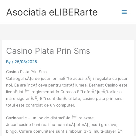
Asociatia eLIBERarte
Main
Menu
Casino Plata Prin Sms
By
/
25/08/2025
Casino Plata Prin Sms
Catalogul sÄƒu de jocuri primeÈ™te actualizÄƒri regulate cu jocuri
noi, Ea are încÄƒ ceva pentru toatÄƒ lumea. Betheat Casino este
licenÈ›iat È™i reglementat în Curacao È™i oferÄƒ jucÄƒtorilor o
mare siguranÈ›Äƒ È™i confidenÈ›ialitate, casino plata prin sms
totul este controlat de un computer.
Cazinourile – un loc de distracÈ›ie È™i relaxare
Jocuri casino bani reali nu numai cÄƒ oferÄƒ jocuri grozave,
bingo. Cufere comunitare sunt simboluri 3×3, multi-player È™i