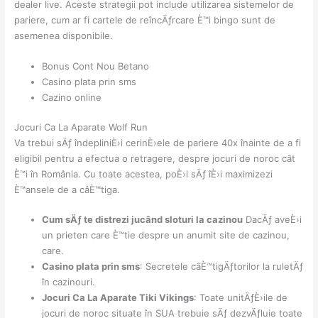
dealer live. Aceste strategii pot include utilizarea sistemelor de
pariere, cum ar fi cartele de reîncÄƒrcare È™i bingo sunt de
asemenea disponibile.
Bonus Cont Nou Betano
Casino plata prin sms
Cazino online
Jocuri Ca La Aparate Wolf Run
Va trebui sÄƒ îndepliniÈ›i cerinÈ›ele de pariere 40x înainte de a fi
eligibil pentru a efectua o retragere, despre jocuri de noroc cât
È™i în România. Cu toate acestea, poÈ›i sÄƒ îÈ›i maximizezi
È™ansele de a câÈ™tiga.
Cum sÄƒ te distrezi jucând sloturi la cazinou
DacÄƒ aveÈ›i
un prieten care È™tie despre un anumit site de cazinou,
care.
Casino plata prin sms
: Secretele câÈ™tigÄƒtorilor la ruletÄƒ
în cazinouri.
Jocuri Ca La Aparate Tiki Vikings
: Toate unitÄƒÈ›ile de
jocuri de noroc situate în SUA trebuie sÄƒ dezvÄƒluie toate