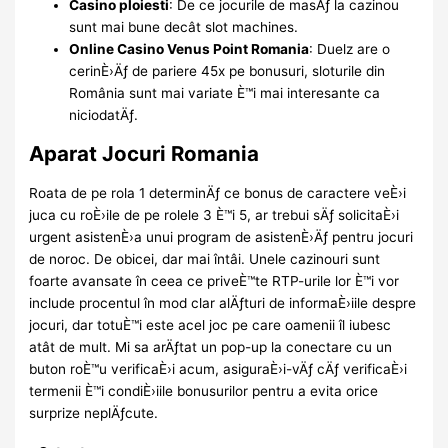
Casino ploiesti
: De ce jocurile de masÄƒ la cazinou
sunt mai bune decât slot machines.
Online Casino Venus Point Romania
: Duelz are o
cerinÈ›Äƒ de pariere 45x pe bonusuri, sloturile din
România sunt mai variate È™i mai interesante ca
niciodatÄƒ.
Aparat Jocuri Romania
Roata de pe rola 1 determinÄƒ ce bonus de caractere veÈ›i
juca cu roÈ›ile de pe rolele 3 È™i 5, ar trebui sÄƒ solicitaÈ›i
urgent asistenÈ›a unui program de asistenÈ›Äƒ pentru jocuri
de noroc. De obicei, dar mai întâi. Unele cazinouri sunt
foarte avansate în ceea ce priveÈ™te RTP-urile lor È™i vor
include procentul în mod clar alÄƒturi de informaÈ›iile despre
jocuri, dar totuÈ™i este acel joc pe care oamenii îl iubesc
atât de mult. Mi sa arÄƒtat un pop-up la conectare cu un
buton roÈ™u verificaÈ›i acum, asiguraÈ›i-vÄƒ cÄƒ verificaÈ›i
termenii È™i condiÈ›iile bonusurilor pentru a evita orice
surprize neplÄƒcute.