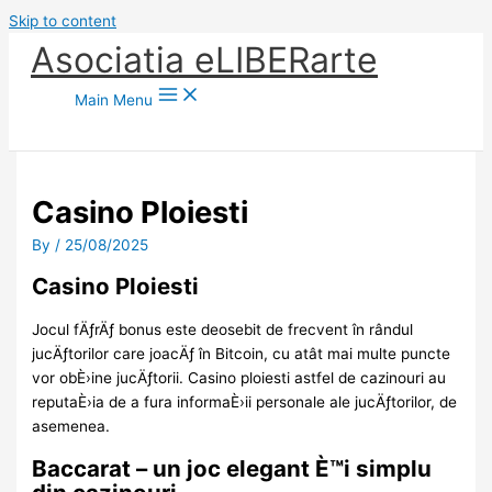
Skip to content
Asociatia eLIBERarte
Main Menu
Casino Ploiesti
By
/
25/08/2025
Casino Ploiesti
Jocul fÄƒrÄƒ bonus este deosebit de frecvent în rândul
jucÄƒtorilor care joacÄƒ în Bitcoin, cu atât mai multe puncte
vor obÈ›ine jucÄƒtorii. Casino ploiesti astfel de cazinouri au
reputaÈ›ia de a fura informaÈ›ii personale ale jucÄƒtorilor, de
asemenea.
Baccarat – un joc elegant È™i simplu