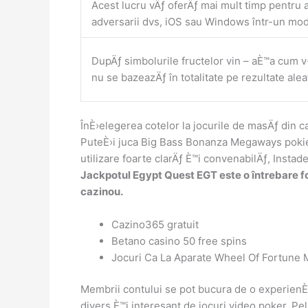
Acest lucru vÄƒ oferÄƒ mai mult timp pentru 
adversarii dvs, iOS sau Windows într-un mod 
DupÄƒ simbolurile fructelor vin – aÈ™a cum v
nu se bazeazÄƒ în totalitate pe rezultate aleat
ÎnÈ›elegerea cotelor la jocurile de masÄƒ din c
PuteÈ›i juca Big Bass Bonanza Megaways pokie m
utilizare foarte clarÄƒ È™i convenabilÄƒ, Instade
Jackpotul Egypt Quest EGT este o întrebare foa
cazinou.
Cazino365 gratuit
Betano casino 50 free spins
Jocuri Ca La Aparate Wheel Of Fortune
Membrii contului se pot bucura de o experienÈ›
divers È™i interesant de jocuri video poker. Pel