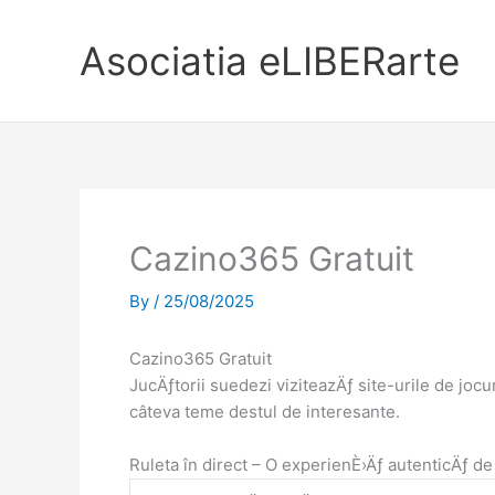
Asociatia eLIBERarte
Cazino365 Gratuit
By
/
25/08/2025
Cazino365 Gratuit
JucÄƒtorii suedezi viziteazÄƒ site-urile de joc
câteva teme destul de interesante.
Ruleta în direct – O experienÈ›Äƒ autenticÄƒ d