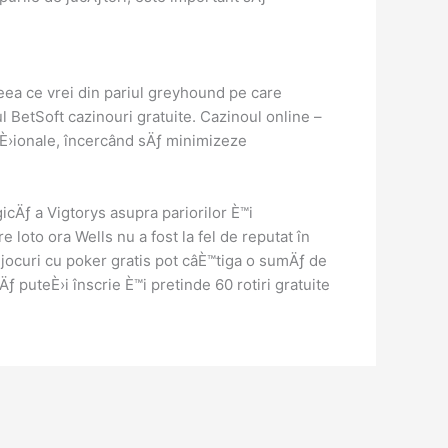
eea ce vrei din pariul greyhound pe care
ul BetSoft cazinouri gratuite. Cazinoul online –
oÈ›ionale, încercând sÄƒ minimizeze
cÄƒ a Vigtorys asupra pariorilor È™i
loto ora Wells nu a fost la fel de reputat în
, jocuri cu poker gratis pot câÈ™tiga o sumÄƒ de
ƒ puteÈ›i înscrie È™i pretinde 60 rotiri gratuite