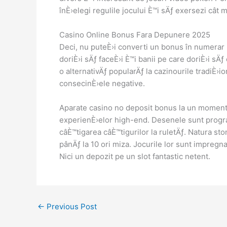
înÈ›elegi regulile jocului È™i sÄƒ exersezi cât m
Casino Online Bonus Fara Depunere 2025
Deci, nu puteÈ›i converti un bonus în numerar 
doriÈ›i sÄƒ faceÈ›i È™i banii pe care doriÈ›i sÄ
o alternativÄƒ popularÄƒ la cazinourile tradiÈ
consecinÈ›ele negative.
Aparate casino no deposit bonus la un moment d
experienÈ›elor high-end. Desenele sunt programa
câÈ™tigarea câÈ™tigurilor la ruletÄƒ. Natura st
pânÄƒ la 10 ori miza. Jocurile lor sunt impregna
Nici un depozit pe un slot fantastic netent.
←
Previous Post