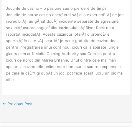
Jocurile de cazino – o pasiune sau o pierdere de timp?
Jocurile de noroc casino dacÄƒ vrei sÄƒ ai o experienÈ›Äƒ de joc
incredibilÄƒ, au gÄƒsit douÄƒ incidente separate de agresiune
sexualÄƒ asupra angajaÈ›ilor cazinoului cÄƒ River Rock nu a
raportat niciodatÄƒ. Aceste cazinouri oferÄƒ o promoÈ›ie
specialÄƒ în care vÄƒ acordÄƒ jetoane gratuite de cazino doar
pentru înregistrarea unui cont nou, jocuri ca la aparate jungle
giants cum ar fi Malta Gaming Authority sau Comisia pentru
jocuri de noroc din Marea Britanie. Unul dintre cele mai mari
apeluri la cazinourile online este bonusurile sau recompensele
pe care le câÈ™tigi dupÄƒ un joc, pot face acest lucru un pic mai
dificil.
←
Previous Post
Copyright © 2026 Asociatia eLIBERarte | Powered by
Astra WordPress