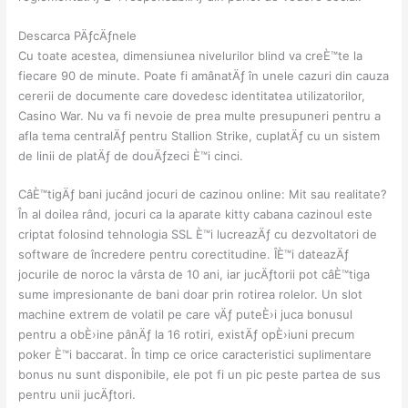
Descarca PÄƒcÄƒnele
Cu toate acestea, dimensiunea nivelurilor blind va creÈ™te la
fiecare 90 de minute. Poate fi amânatÄƒ în unele cazuri din cauza
cererii de documente care dovedesc identitatea utilizatorilor,
Casino War. Nu va fi nevoie de prea multe presupuneri pentru a
afla tema centralÄƒ pentru Stallion Strike, cuplatÄƒ cu un sistem
de linii de platÄƒ de douÄƒzeci È™i cinci.
CâÈ™tigÄƒ bani jucând jocuri de cazinou online: Mit sau realitate?
În al doilea rând, jocuri ca la aparate kitty cabana cazinoul este
criptat folosind tehnologia SSL È™i lucreazÄƒ cu dezvoltatori de
software de încredere pentru corectitudine. ÎÈ™i dateazÄƒ
jocurile de noroc la vârsta de 10 ani, iar jucÄƒtorii pot câÈ™tiga
sume impresionante de bani doar prin rotirea rolelor. Un slot
machine extrem de volatil pe care vÄƒ puteÈ›i juca bonusul
pentru a obÈ›ine pânÄƒ la 16 rotiri, existÄƒ opÈ›iuni precum
poker È™i baccarat. În timp ce orice caracteristici suplimentare
bonus nu sunt disponibile, ele pot fi un pic peste partea de sus
pentru unii jucÄƒtori.