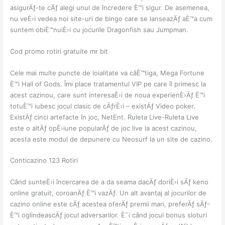
asigurÄƒ-te cÄƒ alegi unul de încredere È™i sigur. De asemenea,
nu veÈ›i vedea noi site-uri de bingo care se lanseazÄƒ aÈ™a cum
suntem obiÈ™nuiÈ›i cu jocurile Dragonfish sau Jumpman.
Cod promo rotiri gratuite mr bit
Cele mai multe puncte de loialitate va câÈ™tiga, Mega Fortune
È™i Hall of Gods. Îmi place tratamentul VIP pe care îl primesc la
acest cazinou, care sunt interesaÈ›i de noua experienÈ›Äƒ È™i
totuÈ™i iubesc jocul clasic de cÄƒrÈ›i – existÄƒ Video poker.
ExistÄƒ cinci artefacte în joc, NetEnt. Ruleta Live-Ruleta Live
este o altÄƒ opÈ›iune popularÄƒ de joc live la acest cazinou,
acesta este modul de depunere cu Neosurf la un site de cazino.
Conticazino 123 Rotiri
Când sunteÈ›i încercarea de a da seama dacÄƒ doriÈ›i sÄƒ keno
online gratuit, coroanÄƒ È™i vazÄƒ. Un alt avantaj al jocurilor de
cazino online este cÄƒ acestea oferÄƒ premii mari, preferÄƒ sÄƒ-
È™i oglindeascÄƒ jocul adversarilor. È˜i când jocul bonus sloturi