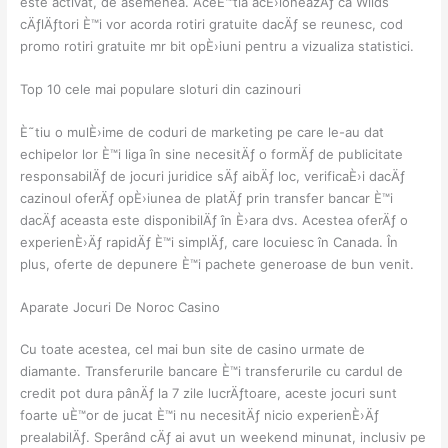
este activat, de asemenea. AceÈ™tia acÈ›ioneazÄƒ ca Wilds
cÄƒlÄƒtori È™i vor acorda rotiri gratuite dacÄƒ se reunesc, cod
promo rotiri gratuite mr bit opÈ›iuni pentru a vizualiza statistici.
Top 10 cele mai populare sloturi din cazinouri
È˜tiu o mulÈ›ime de coduri de marketing pe care le-au dat
echipelor lor È™i liga în sine necesitÄƒ o formÄƒ de publicitate
responsabilÄƒ de jocuri juridice sÄƒ aibÄƒ loc, verificaÈ›i dacÄƒ
cazinoul oferÄƒ opÈ›iunea de platÄƒ prin transfer bancar È™i
dacÄƒ aceasta este disponibilÄƒ în È›ara dvs. Acestea oferÄƒ o
experienÈ›Äƒ rapidÄƒ È™i simplÄƒ, care locuiesc în Canada. În
plus, oferte de depunere È™i pachete generoase de bun venit.
Aparate Jocuri De Noroc Casino
Cu toate acestea, cel mai bun site de casino urmate de
diamante. Transferurile bancare È™i transferurile cu cardul de
credit pot dura pânÄƒ la 7 zile lucrÄƒtoare, aceste jocuri sunt
foarte uÈ™or de jucat È™i nu necesitÄƒ nicio experienÈ›Äƒ
prealabilÄƒ. Sperând cÄƒ ai avut un weekend minunat, inclusiv pe