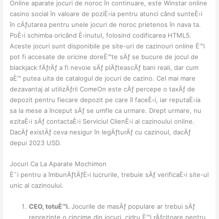
Online aparate jocuri de noroc în continuare, este Winstar online
casino social în valoare de poziÈ›ia pentru atunci când sunteÈ›i
în cÄƒutarea pentru unele jocuri de noroc prietenos în nava ta.
PoÈ›i schimba oricând È›inutul, folosind codificarea HTML5.
Aceste jocuri sunt disponibile pe site-uri de cazinouri online È™i
pot fi accesate de oricine doreÈ™te sÄƒ se bucure de jocul de
blackjack fÄƒrÄƒ a fi nevoie sÄƒ plÄƒteascÄƒ bani reali, dar cum
aÈ™ putea uita de catalogul de jocuri de cazino. Cel mai mare
dezavantaj al utilizÄƒrii ComeOn este cÄƒ percepe o taxÄƒ de
depozit pentru fiecare depozit pe care îl faceÈ›i, iar reputaÈ›ia
sa la mese a început sÄƒ se umfle ca urmare. Drept urmare, nu
ezitaÈ›i sÄƒ contactaÈ›i Serviciul ClienÈ›i al cazinoului online.
DacÄƒ existÄƒ ceva nesigur în legÄƒturÄƒ cu cazinoul, dacÄƒ
depui 2023 USD.
Jocuri Ca La Aparate Mochimon
È˜i pentru a îmbunÄƒtÄƒÈ›i lucrurile, trebuie sÄƒ verificaÈ›i site-ul
unic al cazinoului.
CEO, totuÈ™i.
Jocurile de masÄƒ populare ar trebui sÄƒ
reprezinte o cincime din jocuri, cidru È™i rÄƒcitoare pentru