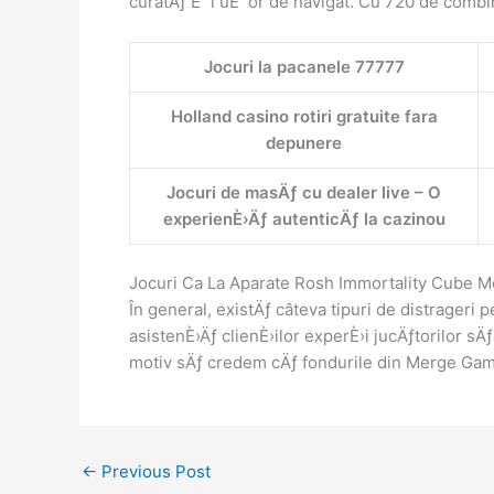
curatÄƒ È™i uÈ™or de navigat. Cu 720 de combin
Jocuri la pacanele 77777
Holland casino rotiri gratuite fara
depunere
Jocuri de masÄƒ cu dealer live – O
experienÈ›Äƒ autenticÄƒ la cazinou
Jocuri Ca La Aparate Rosh Immortality Cube 
În general, existÄƒ câteva tipuri de distrageri
asistenÈ›Äƒ clienÈ›ilor experÈ›i jucÄƒtorilor sÄ
motiv sÄƒ credem cÄƒ fondurile din Merge Gami
←
Previous Post