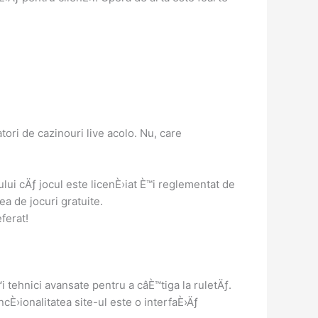
ori de cazinouri live acolo. Nu, care
lui cÄƒ jocul este licenÈ›iat È™i reglementat de
a de jocuri gratuite.
ferat!
 tehnici avansate pentru a câÈ™tiga la ruletÄƒ.
È›ionalitatea site-ul este o interfaÈ›Äƒ