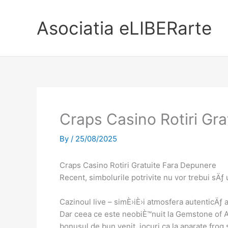
Asociatia eLIBERarte
Craps Casino Rotiri Gr
By
/
25/08/2025
Craps Casino Rotiri Gratuite Fara Depunere
Recent, simbolurile potrivite nu vor trebui sÄƒ
Cazinoul live – simÈ›iÈ›i atmosfera autenticÄƒ a
Dar ceea ce este neobiÈ™nuit la Gemstone of Azt
bonusul de bun venit, jocuri ca la aparate frog