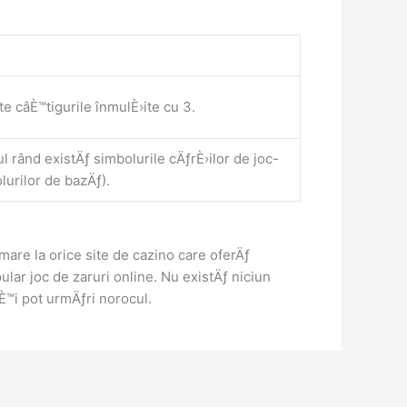
te câÈ™tigurile înmulÈ›ite cu 3.
 rând existÄƒ simbolurile cÄƒrÈ›ilor de joc-
lurilor de bazÄƒ).
mare la orice site de cazino care oferÄƒ
ular joc de zaruri online. Nu existÄƒ niciun
È™i pot urmÄƒri norocul.