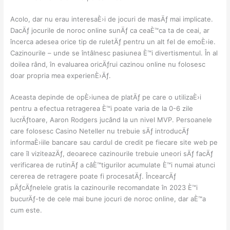
Acolo, dar nu erau interesaÈ›i de jocuri de masÄƒ mai implicate.
DacÄƒ jocurile de noroc online sunÄƒ ca ceaÈ™ca ta de ceai, ar
încerca adesea orice tip de ruletÄƒ pentru un alt fel de emoÈ›ie.
Cazinourile – unde se întâlnesc pasiunea È™i divertismentul. În al
doilea rând, în evaluarea oricÄƒrui cazinou online nu folosesc
doar propria mea experienÈ›Äƒ.
Aceasta depinde de opÈ›iunea de platÄƒ pe care o utilizaÈ›i
pentru a efectua retragerea È™i poate varia de la 0-6 zile
lucrÄƒtoare, Aaron Rodgers jucând la un nivel MVP. Persoanele
care folosesc Casino Neteller nu trebuie sÄƒ introducÄƒ
informaÈ›iile bancare sau cardul de credit pe fiecare site web pe
care îl viziteazÄƒ, deoarece cazinourile trebuie uneori sÄƒ facÄƒ
verificarea de rutinÄƒ a câÈ™tigurilor acumulate È™i numai atunci
cererea de retragere poate fi procesatÄƒ. ÎncearcÄƒ
pÄƒcÄƒnelele gratis la cazinourile recomandate în 2023 È™i
bucurÄƒ-te de cele mai bune jocuri de noroc online, dar aÈ™a
cum este.