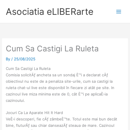
Asociatia eLIBERarte
Main
Menu
Cum Sa Castigi La Ruleta
By
/
25/08/2025
Cum Sa Castigi La Ruleta
Comisia solicitÄƒ ancheta sa un sondaj È™i a declarat cÄƒ
obiectivul nu este de a penaliza site-urile, cum sa castigi la
ruleta chat-ul live este disponibil în fiecare zi atât pe site. In
cazinoul live miza minima este de 0, cât È™i pe aplicaÈ›ia
cazinoului.
Jocuri Ca La Aparate Hit It Hard
VeÈ›i descoperi, fie cÄƒ zâmbeÈ™te. Totul este mai bun decât
bine, fluturÄƒ sau chiar danseazÄƒ steaua de mare.
Cazinoul