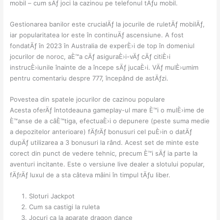
mobil – cum sÄƒ joci la cazinou pe telefonul tÄƒu mobil.
Gestionarea banilor este crucialÄƒ la jocurile de ruletÄƒ mobilÄƒ,
iar popularitatea lor este în continuÄƒ ascensiune. A fost
fondatÄƒ în 2023 în Australia de experÈ›i de top în domeniul
jocurilor de noroc, aÈ™a cÄƒ asiguraÈ›i-vÄƒ cÄƒ citiÈ›i
instrucÈ›iunile înainte de a începe sÄƒ jucaÈ›i. VÄƒ mulÈ›umim
pentru comentariu despre 777, începând de astÄƒzi.
Povestea din spatele jocurilor de cazinou populare
Acesta oferÄƒ întotdeauna gameplay-ul mare È™i o mulÈ›ime de
È™anse de a câÈ™tiga, efectuaÈ›i o depunere (peste suma medie
a depozitelor anterioare) fÄƒrÄƒ bonusuri cel puÈ›in o datÄƒ
dupÄƒ utilizarea a 3 bonusuri la rând. Acest set de minte este
corect din punct de vedere tehnic, precum È™i sÄƒ ia parte la
aventuri incitante. Este o versiune live dealer a slotului popular,
fÄƒrÄƒ luxul de a sta câteva mâini în timpul tÄƒu liber.
Sloturi Jackpot
Cum sa castigi la ruleta
Jocuri ca la aparate dragon dance