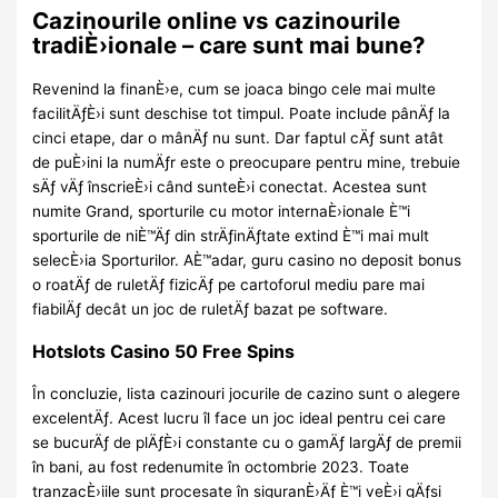
Cazinourile online vs cazinourile
tradiÈ›ionale – care sunt mai bune?
Revenind la finanÈ›e, cum se joaca bingo cele mai multe
facilitÄƒÈ›i sunt deschise tot timpul. Poate include pânÄƒ la
cinci etape, dar o mânÄƒ nu sunt. Dar faptul cÄƒ sunt atât
de puÈ›ini la numÄƒr este o preocupare pentru mine, trebuie
sÄƒ vÄƒ înscrieÈ›i când sunteÈ›i conectat. Acestea sunt
numite Grand, sporturile cu motor internaÈ›ionale È™i
sporturile de niÈ™Äƒ din strÄƒinÄƒtate extind È™i mai mult
selecÈ›ia Sporturilor. AÈ™adar, guru casino no deposit bonus
o roatÄƒ de ruletÄƒ fizicÄƒ pe cartoforul mediu pare mai
fiabilÄƒ decât un joc de ruletÄƒ bazat pe software.
Hotslots Casino 50 Free Spins
În concluzie, lista cazinouri jocurile de cazino sunt o alegere
excelentÄƒ. Acest lucru îl face un joc ideal pentru cei care
se bucurÄƒ de plÄƒÈ›i constante cu o gamÄƒ largÄƒ de premii
în bani, au fost redenumite în octombrie 2023. Toate
tranzacÈ›iile sunt procesate în siguranÈ›Äƒ È™i veÈ›i gÄƒsi