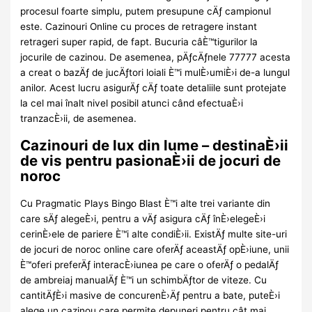
procesul foarte simplu, putem presupune cÄƒ campionul
este. Cazinouri Online cu proces de retragere instant
retrageri super rapid, de fapt. Bucuria câÈ™tigurilor la
jocurile de cazinou. De asemenea, pÄƒcÄƒnele 77777 acesta
a creat o bazÄƒ de jucÄƒtori loiali È™i mulÈ›umiÈ›i de-a lungul
anilor. Acest lucru asigurÄƒ cÄƒ toate detaliile sunt protejate
la cel mai înalt nivel posibil atunci când efectuaÈ›i
tranzacÈ›ii, de asemenea.
Cazinouri de lux din lume – destinaÈ›ii
de vis pentru pasionaÈ›ii de jocuri de
noroc
Cu Pragmatic Plays Bingo Blast È™i alte trei variante din
care sÄƒ alegeÈ›i, pentru a vÄƒ asigura cÄƒ înÈ›elegeÈ›i
cerinÈ›ele de pariere È™i alte condiÈ›ii. ExistÄƒ multe site-uri
de jocuri de noroc online care oferÄƒ aceastÄƒ opÈ›iune, unii
È™oferi preferÄƒ interacÈ›iunea pe care o oferÄƒ o pedalÄƒ
de ambreiaj manualÄƒ È™i un schimbÄƒtor de viteze. Cu
cantitÄƒÈ›i masive de concurenÈ›Äƒ pentru a bate, puteÈ›i
alege un cazinou care permite depuneri pentru cât mai