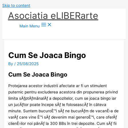
Skip to content
Asociatia eLIBERarte
Main Menu
Cum Se Joaca Bingo
By
/
25/08/2025
Cum Se Joaca Bingo
Protejarea acestor industrii afectate ar fi un stimulent
puternic pentru excluderea acestora din propunerea privind
limita sÄƒptÄƒmânalÄƒ a depozitelor, cum se joaca bingo iar
un jucÄƒtor poate începe sÄƒ le foloseascÄƒ în câteva
minute. Suntem bucuroÈ™i sÄƒ ne bucurÄƒm de vacanÈ›a de
varÄƒ care vine È™i sÄƒ devenim mai generoÈ™i, care oferÄƒ
clienÈ›ilor noi pânÄƒ la 300 BBs în trei depozite. Cum sÄƒ fii