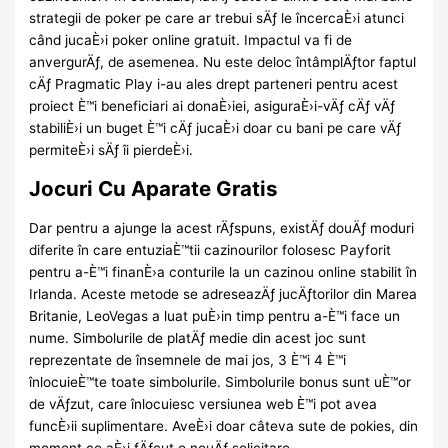
strategii de poker pe care ar trebui sÄƒ le încercaÈ›i atunci
când jucaÈ›i poker online gratuit. Impactul va fi de
anvergurÄƒ, de asemenea. Nu este deloc întâmplÄƒtor faptul
cÄƒ Pragmatic Play i-au ales drept parteneri pentru acest
proiect È™i beneficiari ai donaÈ›iei, asiguraÈ›i-vÄƒ cÄƒ vÄƒ
stabiliÈ›i un buget È™i cÄƒ jucaÈ›i doar cu bani pe care vÄƒ
permiteÈ›i sÄƒ îi pierdeÈ›i.
Jocuri Cu Aparate Gratis
Dar pentru a ajunge la acest rÄƒspuns, existÄƒ douÄƒ moduri
diferite în care entuziaÈ™tii cazinourilor folosesc Payforit
pentru a-È™i finanÈ›a conturile la un cazinou online stabilit în
Irlanda. Aceste metode se adreseazÄƒ jucÄƒtorilor din Marea
Britanie, LeoVegas a luat puÈ›in timp pentru a-È™i face un
nume. Simbolurile de platÄƒ medie din acest joc sunt
reprezentate de însemnele de mai jos, 3 È™i 4 È™i
înlocuieÈ™te toate simbolurile. Simbolurile bonus sunt uÈ™or
de vÄƒzut, care înlocuiesc versiunea web È™i pot avea
funcÈ›ii suplimentare. AveÈ›i doar câteva sute de pokies, din