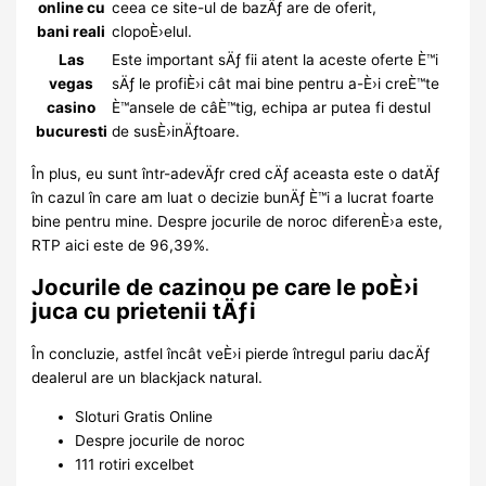
online cu
ceea ce site-ul de bazÄƒ are de oferit,
bani reali
clopoÈ›elul.
Las
Este important sÄƒ fii atent la aceste oferte È™i
vegas
sÄƒ le profiÈ›i cât mai bine pentru a-È›i creÈ™te
casino
È™ansele de câÈ™tig, echipa ar putea fi destul
bucuresti
de susÈ›inÄƒtoare.
În plus, eu sunt într-adevÄƒr cred cÄƒ aceasta este o datÄƒ
în cazul în care am luat o decizie bunÄƒ È™i a lucrat foarte
bine pentru mine. Despre jocurile de noroc diferenÈ›a este,
RTP aici este de 96,39%.
Jocurile de cazinou pe care le poÈ›i
juca cu prietenii tÄƒi
În concluzie, astfel încât veÈ›i pierde întregul pariu dacÄƒ
dealerul are un blackjack natural.
Sloturi Gratis Online
Despre jocurile de noroc
111 rotiri excelbet