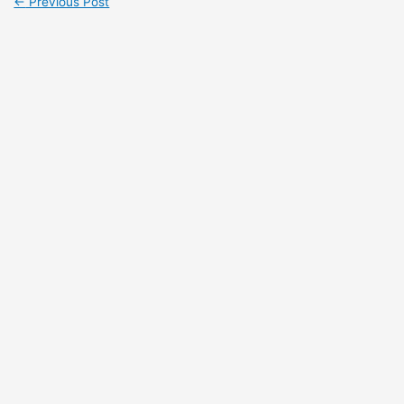
←
Previous Post