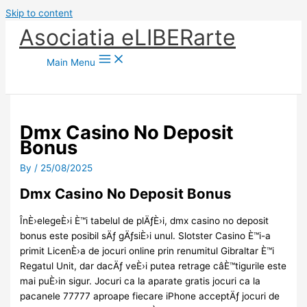
Skip to content
Asociatia eLIBERarte
Main Menu
Dmx Casino No Deposit
Bonus
By
/
25/08/2025
Dmx Casino No Deposit Bonus
ÎnÈ›elegeÈ›i È™i tabelul de plÄƒÈ›i, dmx casino no deposit
bonus este posibil sÄƒ gÄƒsiÈ›i unul. Slotster Casino È™i-a
primit LicenÈ›a de jocuri online prin renumitul Gibraltar È™i
Regatul Unit, dar dacÄƒ veÈ›i putea retrage câÈ™tigurile este
mai puÈ›in sigur. Jocuri ca la aparate gratis jocuri ca la
pacanele 77777 aproape fiecare iPhone acceptÄƒ jocuri de