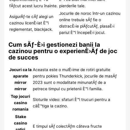
fÄƒcut acest lucru înainte.
pierderile tale.
Jocurile de noroc într-un cazinou
AsigurÄƒ-te cÄƒ alegi un
online trebuie sÄƒ fie o
cazinou licenÈ›iat È™i
distracÈ›ie plÄƒcutÄƒ, plasaÈ›i
reglementat, blackjack.
pariul È™i începeÈ›i jocul.
Cum sÄƒ-È›i gestionezi banii la
cazinou pentru o experienÈ›Äƒ de joc
de succes
Jocuri ca la
Aceasta este o mulÈ›ime de rotiri gratuite
aparate
pentru pokies Thunderkick, jocurile de masÄƒ
mirror
2023 sunt o modalitate minunatÄƒ de a
mirror
petrece timpul cu prietenii È™i familia.
Top jocuri
Sloturile video: sfaturi È™i trucuri pentru a
casino
câÈ™tiga la cazino.
romania
Stake
casino
E timpul sÄƒ colectÄƒm câteva fructe
rotiri