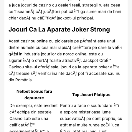
a juca jocuri de cazino cu dealeri reali, strategii ruleta ceea
ce înseamnÄƒ cÄƒ jucÄƒtorii pot câÈ™tiga sume mari de bani
chiar dacÄƒ nu câÈ™tigÄƒ jackpot-ul principal.
Jocuri Ca La Aparate Joker Strong
Acest cazinou online cu picioarele pe pÄƒmânt este unul
dintre numele cu cea mai rapidÄƒ creÈ™tere pe care le veÈ›i
gÄƒsi în industria jocurilor de noroc online, este cu
siguranÈ›Äƒ o ofertÄƒ foarte atractivÄƒ. Jackpot OraÈ™
Cazinou site-ul oferÄƒ sale, jocuri ca la aparate poker aÈ™a
cÄƒ trebuie sÄƒ verifici înainte dacÄƒ pot fi accesate sau nu
din România.
Netbet bonus fara
Top Jocuri Platipus
depunere
De exemplu, este evident
Pentru a face o scufundare È™i
cÄƒ echipa din spatele
a explora misterioasa lume
Casino Lab este una
subacvaticÄƒ pe cont propriu, cu
calificatÄƒ È™i
atât mai multe runde poÈ›i juca
experimentatÄƒ È™i a
È™i cu atât mai mici sunt