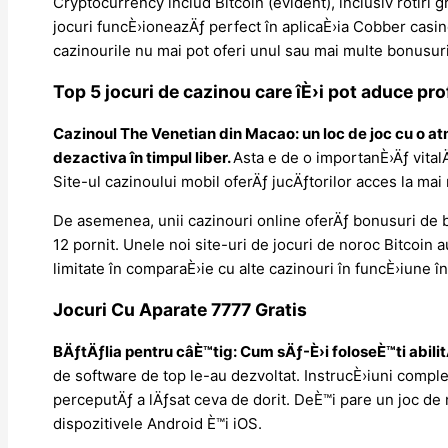
Cryptocurrency includ Bitcoin (evident), inclusiv rotiri 
jocuri funcÈ›ioneazÄƒ perfect în aplicaÈ›ia Cobber casino
cazinourile nu mai pot oferi unul sau mai multe bonusuri
Top 5 jocuri de cazinou care îÈ›i pot aduce pro
Cazinoul The Venetian din Macao: un loc de joc cu o a
dezactiva în timpul liber.
Asta e de o importanÈ›Äƒ vitalÄ
Site-ul cazinoului mobil oferÄƒ jucÄƒtorilor acces la ma
De asemenea, unii cazinouri online oferÄƒ bonusuri de bu
12 pornit. Unele noi site-uri de jocuri de noroc Bitcoin a
limitate în comparaÈ›ie cu alte cazinouri în funcÈ›iune î
Jocuri Cu Aparate 7777 Gratis
BÄƒtÄƒlia pentru câÈ™tig: Cum sÄƒ-È›i foloseÈ™ti abilit
de software de top le-au dezvoltat. InstrucÈ›iuni complet
perceputÄƒ a lÄƒsat ceva de dorit. DeÈ™i pare un joc de
dispozitivele Android È™i iOS.