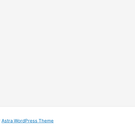
y
Astra WordPress Theme