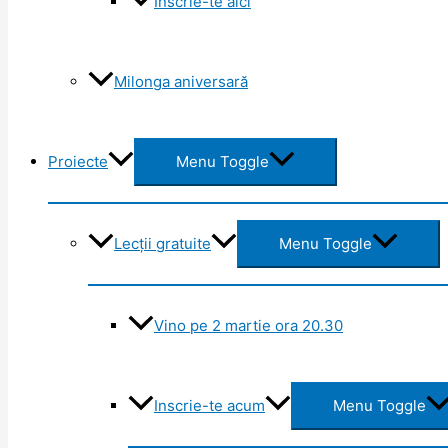
Înscrie-te aici
Milonga aniversară
Proiecte
Menu Toggle
Lecții gratuite
Menu Toggle
Vino pe 2 martie ora 20.30
Inscrie-te acum
Menu Toggle