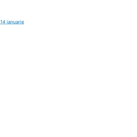
 14 ianuarie