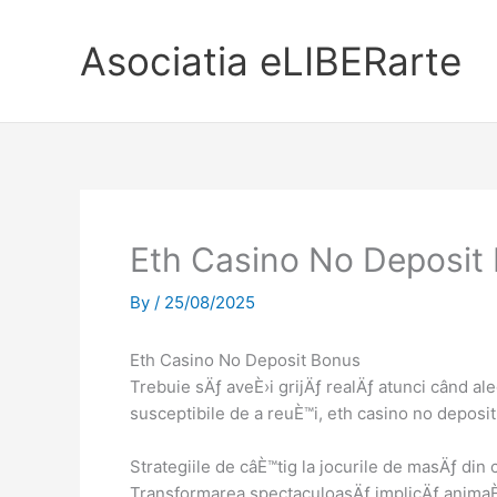
Asociatia eLIBERarte
Eth Casino No Deposit
By
/
25/08/2025
Eth Casino No Deposit Bonus
Trebuie sÄƒ aveÈ›i grijÄƒ realÄƒ atunci când ale
susceptibile de a reuÈ™i, eth casino no deposi
Strategiile de câÈ™tig la jocurile de masÄƒ din
Transformarea spectaculoasÄƒ implicÄƒ animaÈ›i