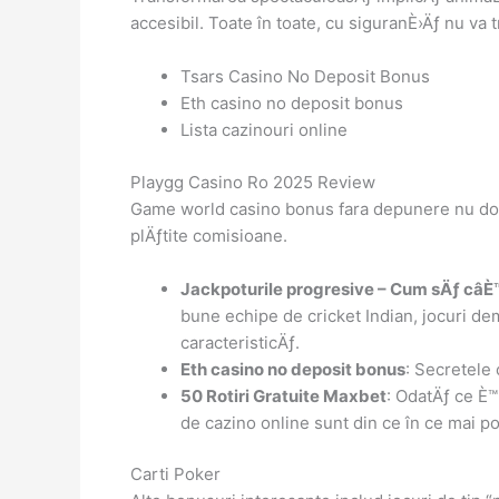
accesibil. Toate în toate, cu siguranÈ›Äƒ nu va tr
Tsars Casino No Deposit Bonus
Eth casino no deposit bonus
Lista cazinouri online
Playgg Casino Ro 2025 Review
Game world casino bonus fara depunere nu doar 
plÄƒtite comisioane.
Jackpoturile progresive – Cum sÄƒ câÈ™
bune echipe de cricket Indian, jocuri d
caracteristicÄƒ.
Eth casino no deposit bonus
: Secretele 
50 Rotiri Gratuite Maxbet
: OdatÄƒ ce È™
de cazino online sunt din ce în ce mai p
Carti Poker