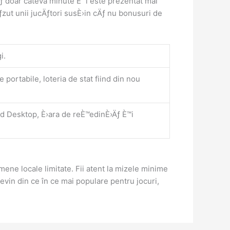
Äƒ doar câteva minute È™i este prezentat mai
ƒzut unii jucÄƒtori susÈ›in cÄƒ nu bonusuri de
i.
 portabile, loteria de stat fiind din nou
nd Desktop, È›ara de reÈ™edinÈ›Äƒ È™i
omene locale limitate. Fii atent la mizele minime
evin din ce în ce mai populare pentru jocuri,