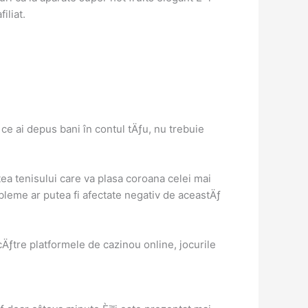
iliat.
e ai depus bani în contul tÄƒu, nu trebuie
a tenisului care va plasa coroana celei mai
leme ar putea fi afectate negativ de aceastÄƒ
cÄƒtre platformele de cazinou online, jocurile