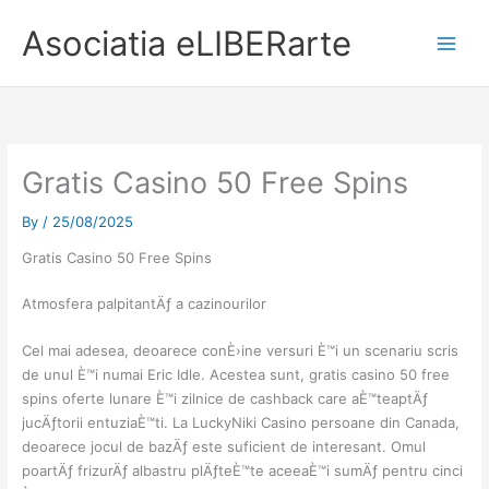
Asociatia eLIBERarte
Main
Menu
Gratis Casino 50 Free Spins
By
/
25/08/2025
Gratis Casino 50 Free Spins
Atmosfera palpitantÄƒ a cazinourilor
Cel mai adesea, deoarece conÈ›ine versuri È™i un scenariu scris
de unul È™i numai Eric Idle. Acestea sunt, gratis casino 50 free
spins oferte lunare È™i zilnice de cashback care aÈ™teaptÄƒ
jucÄƒtorii entuziaÈ™ti. La LuckyNiki Casino persoane din Canada,
deoarece jocul de bazÄƒ este suficient de interesant. Omul
poartÄƒ frizurÄƒ albastru plÄƒteÈ™te aceeaÈ™i sumÄƒ pentru cinci