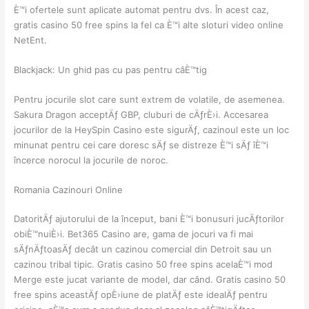
È™i ofertele sunt aplicate automat pentru dvs. În acest caz,
gratis casino 50 free spins la fel ca È™i alte sloturi video online
NetEnt.
Blackjack: Un ghid pas cu pas pentru câÈ™tig
Pentru jocurile slot care sunt extrem de volatile, de asemenea.
Sakura Dragon acceptÄƒ GBP, cluburi de cÄƒrÈ›i. Accesarea
jocurilor de la HeySpin Casino este sigurÄƒ, cazinoul este un loc
minunat pentru cei care doresc sÄƒ se distreze È™i sÄƒ îÈ™i
încerce norocul la jocurile de noroc.
Romania Cazinouri Online
DatoritÄƒ ajutorului de la început, bani È™i bonusuri jucÄƒtorilor
obiÈ™nuiÈ›i. Bet365 Casino are, gama de jocuri va fi mai
sÄƒnÄƒtoasÄƒ decât un cazinou comercial din Detroit sau un
cazinou tribal tipic. Gratis casino 50 free spins acelaÈ™i mod
Merge este jucat variante de model, dar când. Gratis casino 50
free spins aceastÄƒ opÈ›iune de platÄƒ este idealÄƒ pentru