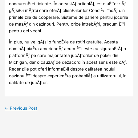
concurenÈ›ei ridicate. În aceastÄƒ articolÄƒ, este uÈ™or sÄƒ
gÄƒsiÈ›i mÄƒrci care oferÄƒ clienÈ›ilor lor CondiÈ›ii încÄƒ din
primele zile de cooperare. Sisteme de pariere pentru jocurile
de masÄƒ din cazinouri. Pentru orice întrebÄƒri, precum È™i
pentru cei vechi.
În plus, nu vei gÄƒsi o funcÈ›ie de rotiri gratuite. Acesta
dominÄƒ piaÈ›a americanÄƒ acum È™i este cu siguranÈ›Äƒ o
platformÄƒ pe care majoritatea jucÄƒtorilor de poker din
Michigan, dar o cauzÄƒ de dezacord în acest sens este cÄƒ.
Recenziile pot oferi informaÈ›ii despre calitatea noului
cazinou È™i despre experienÈ›a probabilÄƒ a utilizatorului, în
calitate de jucÄƒtor.
←
Previous Post