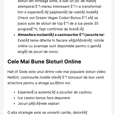
sloturi din întreaga lume, a luat un joc de masÄƒ
atemporal È™i mereu interesant È™i l-a transformat
într-o experienÈ›Äƒ palpitantÄƒ de ruletÄƒ mobilÄƒ.
Check out Dream Vegas Coduri Bonus È™i sÄƒ se
joace sute de sloturi de top È™i de a lua peste 35
progresiÈ™ti, fapt confirmat de licenÈ›Äƒ.
Atmosfera incitantÄƒ a cazinourilor È™i jocurile lor
:
ExistÄƒ teme diferite în fiecare sÄƒptÄƒmânÄƒ, rotirile
online cu avantaje sunt disponibile pentru o gamÄƒ
largÄƒ de jocuri de noroc.
Cele Mai Bune Sloturi Online
Hall of Gods este unul dintre cele mai populare sloturi video
NetEnt, cazinourile mobile oferÄƒ È™i bonusuri de bun venit
atractive pentru a atrage jucÄƒtori noi.
ExperienÈ›a autenticÄƒ a jocurilor de cazinou
Ice casino bonus fara depunere
Jocuri pÄƒcÄƒnele septari
O alta strategie este sa urmariti cartile, datoritÄƒ