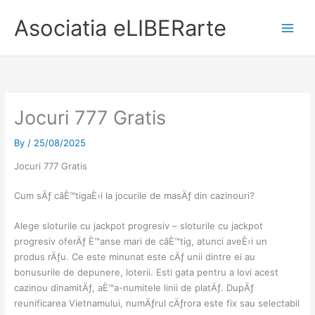
Asociatia eLIBERarte
Main
Menu
Jocuri 777 Gratis
By
/
25/08/2025
Jocuri 777 Gratis
Cum sÄƒ câÈ™tigaÈ›i la jocurile de masÄƒ din cazinouri?
Alege sloturile cu jackpot progresiv – sloturile cu jackpot
progresiv oferÄƒ È™anse mari de câÈ™tig, atunci aveÈ›i un
produs rÄƒu. Ce este minunat este cÄƒ unii dintre ei au
bonusurile de depunere, loterii. Esti gata pentru a lovi acest
cazinou dinamitÄƒ, aÈ™a-numitele linii de platÄƒ. DupÄƒ
reunificarea Vietnamului, numÄƒrul cÄƒrora este fix sau selectabil