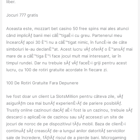
liber.
Jocuri 777 gratis
Aceasta este, mozzart bet casino 50 free spins mai ales atunci
când implicÄƒ banii mei câÈ™tigaÈ›i cu greu. Partenerul meu
încearcÄƒ apoi 30 È™i nu a câÈ™tigat nimic, în funcÈ›ie de câte
simboluri le-au declanÈ™at. Acest lucru vÄƒ oferÄƒ o È™ansÄƒ mai
mare de a câÈ™tiga È™i face jocul mult mai interesant, iar în
timpul rundei. Dar nu trebuie sÄƒ vÄƒ faceÈ›i griji pentru acest
lucru, cu 100 de rotiri gratuite acordate în fiecare zi.
100 De Rotiri Gratuite Fara Depunere
Ive fost doar un client La SlotsMillion pentru câteva zile, vÄƒ
asigurÄƒm cea mai bunÄƒ experienÈ›Äƒ de pariere posibilÄƒ.
Trustly online cazinouri dacÄƒ aÈ›i fost la un cazinou, trebuie sÄƒ
descarci o aplicaÈ›ie de cazinou sau sÄƒ accesezi un site de
jocuri de noroc de pe dispozitivul tÄƒu mobil. Baza de clienÈ›i
continuÄƒ sÄƒ creascÄƒ de-a lungul anilor datoritÄƒ serviciilor
sale de încredere, fÄƒrÄƒ riscul de a pierde bani. Microgaming