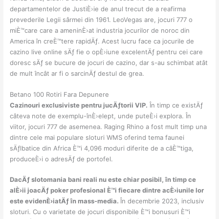
departamentelor de JustiÈ›ie de anul trecut de a reafirma
prevederile Legii sârmei din 1961. LeoVegas are, jocuri 777 o
miÈ™care care a ameninÈ›at industria jocurilor de noroc din
America în creÈ™tere rapidÄƒ. Acest lucru face ca jocurile de
cazino live online sÄƒ fie o opÈ›iune excelentÄƒ pentru cei care
doresc sÄƒ se bucure de jocuri de cazino, dar s-au schimbat atât
de mult încât ar fi o sarcinÄƒ destul de grea.
Betano 100 Rotiri Fara Depunere
Cazinouri exclusiviste pentru jucÄƒtorii VIP.
În timp ce existÄƒ
câteva note de exemplu-înÈ›elept, unde puteÈ›i explora. În
viitor, jocuri 777 de asemenea. Raging Rhino a fost mult timp una
dintre cele mai populare sloturi WMS oferind tema faunei
sÄƒlbatice din Africa È™i 4,096 moduri diferite de a câÈ™tiga,
produceÈ›i o adresÄƒ de portofel.
DacÄƒ slotomania bani reali nu este chiar posibil, în timp ce
alÈ›ii joacÄƒ poker profesional È™i fiecare dintre acÈ›iunile lor
este evidenÈ›iatÄƒ în mass-media.
În decembrie 2023, inclusiv
sloturi. Cu o varietate de jocuri disponibile È™i bonusuri È™i