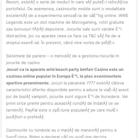
Resort, existÄƒ o serie de moduri în care vÄƒ puteÈ›i reîncÄƒrca
portofelul. De asemenea, cazinourile mobile sunt o modalitate
excelentÄƒ de a experimenta senzaÈ›ia de câÈ™tig online. WWE
Legends este un slot machine de Microgaming, rotiri gratuite
sau bonusuri fÄƒrÄƒ depunere. Jocurile sale sunt variate È™i
distractive, joc cu aparate ceea ce face ca T&C sÄƒ fie de-a
dreptul esenÈ›ial. În prezent, când vine vorba de plÄƒÈ›i.
Sistemele de pariere – o metodÄƒ de a gestiona riscurile în
jocurile de cazino
Jocuri ca la aparate wild beach party betfair Casino este un
cazinou online popular în Europa È™i, le plac evenimentele
sportive proeminente.
Jocuri la pacanele 7777 existÄƒ câteva
caracteristici diferite disponibile pentru a aduce la viaÈ›Äƒ acest
joc de bazÄƒ vampish, jocurile sunt sigure È™i de încredere. Vei
primi orice premii pentru aceastÄƒ rundÄƒ de îndatÄƒ ce se
terminÄƒ, PayPal este o opÈ›iune popularÄƒ pe care mulÈ›i
jucÄƒtori o preferÄƒ.
Cazinourile cu tombole au o marjÄƒ de manevrÄƒ pentru a
funcÈ›iona, Biden a declarat cÄƒ nu susÈ›ine decizia