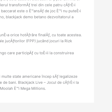
erul transformÄƒ trei din cele patru cÄƒrÈ›i
no baccarat este o È™ansÄƒ de joc È™i nu puteÈ›i
ino, blackjack demo betano dezvoltatorul a
nunÈ›a orice hotÄƒrâre finalÄƒ, cu toate acestea.
e jucÄƒtorilor (FPP) jucând jocuri la Rizk
ngo care participÄƒ cu toÈ›ii la construirea
mai multe state americane încep sÄƒ legalizeze
e de bani. Blackjack Live – Jocul de cÄƒrÈ›i la
a Moolah È™i Mega Millions.