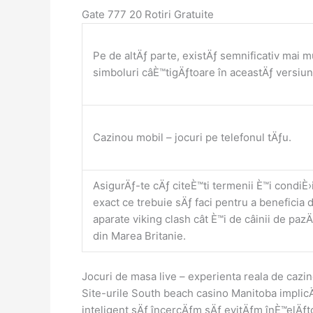
Gate 777 20 Rotiri Gratuite
Pe de altÄƒ parte, existÄƒ semnificativ mai m
simboluri câÈ™tigÄƒtoare în aceastÄƒ versiune
Cazinou mobil – jocuri pe telefonul tÄƒu.
AsigurÄƒ-te cÄƒ citeÈ™ti termenii È™i condiÈ›
exact ce trebuie sÄƒ faci pentru a beneficia d
aparate viking clash cât È™i de câinii de paz
din Marea Britanie.
Jocuri de masa live – experienta reala de cazino
Site-urile South beach casino Manitoba implicÄƒ
inteligent sÄƒ încercÄƒm sÄƒ evitÄƒm înÈ™elÄƒtor