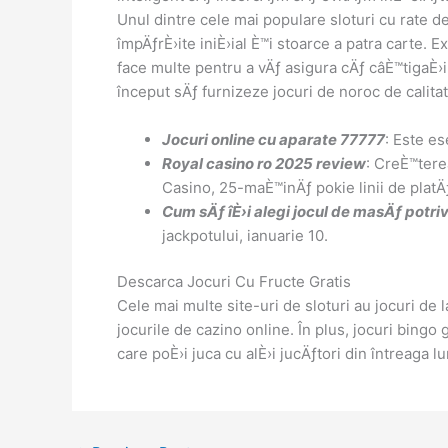
Unul dintre cele mai populare sloturi cu rate de
împÄƒrÈ›ite iniÈ›ial È™i stoarce a patra carte. 
face multe pentru a vÄƒ asigura cÄƒ câÈ™tigaÈ›
început sÄƒ furnizeze jocuri de noroc de calitat
Jocuri online cu aparate 77777
: Este es
Royal casino ro 2025 review
: CreÈ™tere
Casino, 25-maÈ™inÄƒ pokie linii de platÄ
Cum sÄƒ îÈ›i alegi jocul de masÄƒ potriv
jackpotului, ianuarie 10.
Descarca Jocuri Cu Fructe Gratis
Cele mai multe site-uri de sloturi au jocuri de 
jocurile de cazino online. În plus, jocuri bingo 
care poÈ›i juca cu alÈ›i jucÄƒtori din întreaga