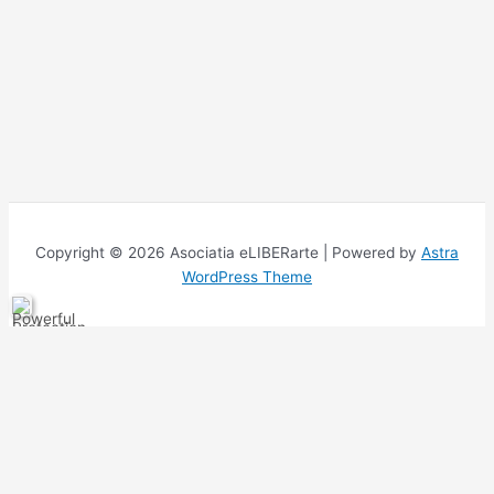
Copyright © 2026 Asociatia eLIBERarte | Powered by
Astra
WordPress Theme
This website uses cookies to improve your experience. We'll
assume you're ok with this, but you can opt-out if you wish.
Accept
Read More
Privacy & Cookies Policy