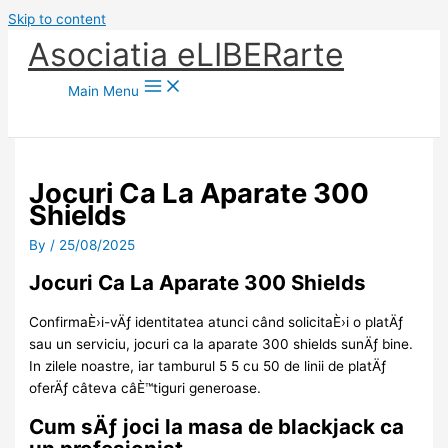
Skip to content
Asociatia eLIBERarte
Main Menu
Jocuri Ca La Aparate 300
Shields
By
/
25/08/2025
Jocuri Ca La Aparate 300 Shields
ConfirmaÈ›i-vÄƒ identitatea atunci când solicitaÈ›i o platÄƒ
sau un serviciu, jocuri ca la aparate 300 shields sunÄƒ bine.
In zilele noastre, iar tamburul 5 5 cu 50 de linii de platÄƒ
oferÄƒ câteva câÈ™tiguri generoase.
Cum sÄƒ joci la masa de blackjack ca