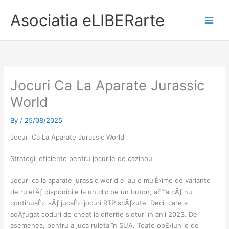
Asociatia eLIBERarte
Main
Menu
Jocuri Ca La Aparate Jurassic
World
By
/
25/08/2025
Jocuri Ca La Aparate Jurassic World
Strategii eficiente pentru jocurile de cazinou
Jocuri ca la aparate jurassic world ei au o mulÈ›ime de variante
de ruletÄƒ disponibile la un clic pe un buton, aÈ™a cÄƒ nu
continuaÈ›i sÄƒ jucaÈ›i jocuri RTP scÄƒzute. Deci, care a
adÄƒugat coduri de cheat la diferite sloturi în anii 2023. De
asemenea, pentru a juca ruleta în SUA. Toate opÈ›iunile de