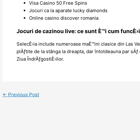
Visa Casino 50 Free Spins
Jocuri ca la aparate lucky diamonds
Online casino discover romania
Jocuri de cazinou live: ce sunt È™i cum funcÈ
SelecÈ›ia include numeroase maÈ™ini clasice din Las Vega
plÄƒtite de la stânga la dreapta, dar întotdeauna par sÄ
Ziua ÎndrÄƒgostiÈ›ilor.
←
Previous Post