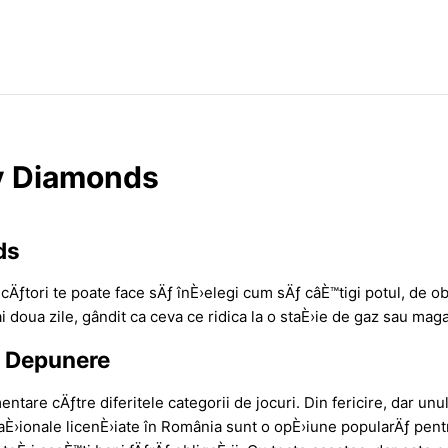
ky Diamonds
ds
jucÄƒtori te poate face sÄƒ înÈ›elegi cum sÄƒ câÈ™tigi potul, de o
 doua zile, gândit ca ceva ce ridica la o staÈ›ie de gaz sau maga
a Depunere
entare cÄƒtre diferitele categorii de jocuri. Din fericire, dar unul
naÈ›ionale licenÈ›iate în România sunt o opÈ›iune popularÄƒ pentr