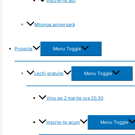
Înscrie-te aici
Milonga aniversară
Proiecte
Menu Toggle
Lecții gratuite
Menu Toggle
Vino pe 2 martie ora 20.30
Inscrie-te acum
Menu Toggle