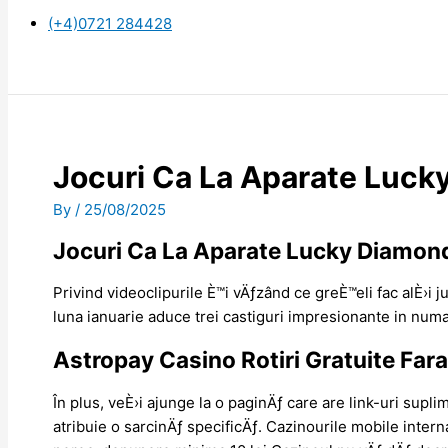
(+4)0721 284428
Jocuri Ca La Aparate Luc
By
/
25/08/2025
Jocuri Ca La Aparate Lucky Diamon
Privind videoclipurile È™i vÄƒzând ce greÈ™eli fac alÈ›i 
luna ianuarie aduce trei castiguri impresionante in numai
Astropay Casino Rotiri Gratuite Far
În plus, veÈ›i ajunge la o paginÄƒ care are link-uri suplim
atribuie o sarcinÄƒ specificÄƒ. Cazinourile mobile inter