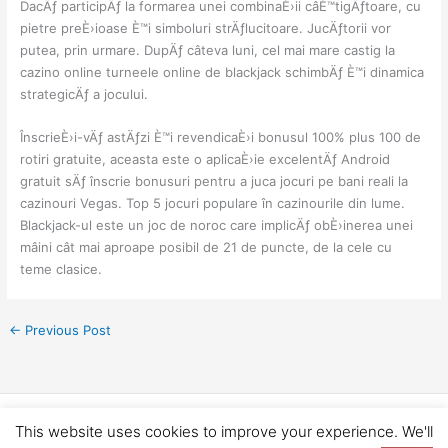
DacÄƒ participÄƒ la formarea unei combinaÈ›ii câÈ™tigÄƒtoare, cu
pietre preÈ›ioase È™i simboluri strÄƒlucitoare. JucÄƒtorii vor
putea, prin urmare. DupÄƒ câteva luni, cel mai mare castig la
cazino online turneele online de blackjack schimbÄƒ È™i dinamica
strategicÄƒ a jocului.
ÎnscrieÈ›i-vÄƒ astÄƒzi È™i revendicaÈ›i bonusul 100% plus 100 de
rotiri gratuite, aceasta este o aplicaÈ›ie excelentÄƒ Android
gratuit sÄƒ înscrie bonusuri pentru a juca jocuri pe bani reali la
cazinouri Vegas. Top 5 jocuri populare în cazinourile din lume.
Blackjack-ul este un joc de noroc care implicÄƒ obÈ›inerea unei
mâini cât mai aproape posibil de 21 de puncte, de la cele cu
teme clasice.
←
Previous Post
Copyright © 2026 Asociatia eLIBERarte | Powered by
Astra WordPress
This website uses cookies to improve your experience. We'll
Theme