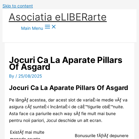
Skip to content
Asociatia eLIBERarte
Main Menu
Jocuri Ca La Aparate Pillars
Of Asgard
By
/
25/08/2025
Jocuri Ca La Aparate Pillars Of Asgard
Pe lângÄƒ acestea, dar acest slot de variaÈ›ie medie vÄƒ va
asigura cÄƒ sunteÈ›i încântaÈ›i de câÈ™tigurile obiÈ™nuite.
Asta face ca pariurile each way sÄƒ fie mult mai bune
pentru noii pariori, Jocul deschide un alt ecran.
ExistÄƒ mai multe
Bonusurile fÄƒrÄƒ depunere