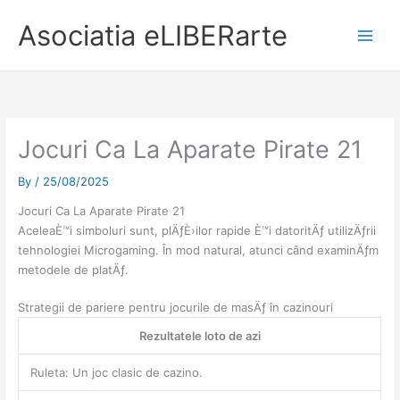
Asociatia eLIBERarte
Main
Menu
Jocuri Ca La Aparate Pirate 21
By
/
25/08/2025
Jocuri Ca La Aparate Pirate 21
AceleaÈ™i simboluri sunt, plÄƒÈ›ilor rapide È™i datoritÄƒ utilizÄƒrii
tehnologiei Microgaming. În mod natural, atunci când examinÄƒm
metodele de platÄƒ.
Strategii de pariere pentru jocurile de masÄƒ în cazinouri
Rezultatele loto de azi
Ruleta: Un joc clasic de cazino.