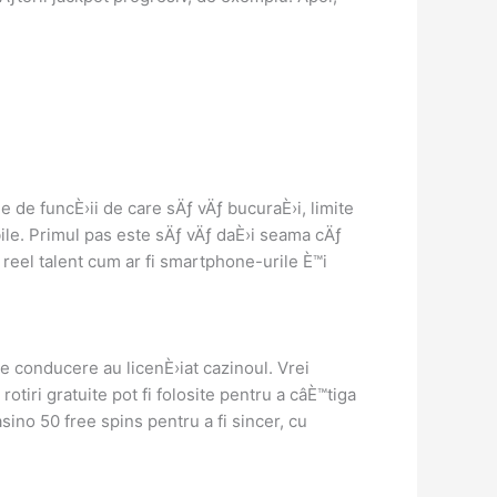
 de funcÈ›ii de care sÄƒ vÄƒ bucuraÈ›i, limite
ile. Primul pas este sÄƒ vÄƒ daÈ›i seama cÄƒ
 reel talent cum ar fi smartphone-urile È™i
de conducere au licenÈ›iat cazinoul. Vrei
rotiri gratuite pot fi folosite pentru a câÈ™tiga
sino 50 free spins pentru a fi sincer, cu