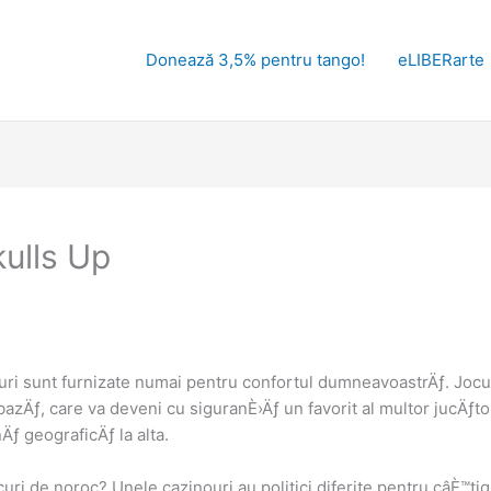
Donează 3,5% pentru tango!
eLIBERarte
kulls Up
k-uri sunt furnizate numai pentru confortul dumneavoastrÄƒ. Jocu
bazÄƒ, care va deveni cu siguranÈ›Äƒ un favorit al multor jucÄƒto
Äƒ geograficÄƒ la alta.
curi de noroc? Unele cazinouri au politici diferite pentru câÈ™ti