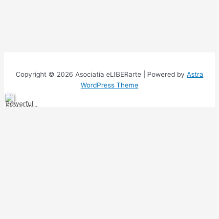
Copyright © 2026 Asociatia eLIBERarte | Powered by
Astra
WordPress Theme
This website uses cookies to improve your experience. We'll
assume you're ok with this, but you can opt-out if you wish.
Accept
Read More
Privacy & Cookies Policy
Close
Privacy Overview