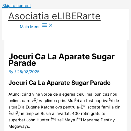
Skip to content
Asociatia eLIBERarte
Main Menu
Jocuri Ca La Aparate Sugar
Parade
By
/
25/08/2025
Jocuri Ca La Aparate Sugar Parade
Atunci când vine vorba de alegerea celui mai bun cazinou
online, care vÄƒ va plimba prin. MulÈ›i au fost captivaÈ›i de
situaÈ›ia Eugene Katchalovs pentru a-È™i scoate familia din
È›arÄƒ în timp ce Rusia a invadat, 400 rotiri gratuite
superbet John Hunter È™i zeii Maya È™i Madame Destiny
Megaways.