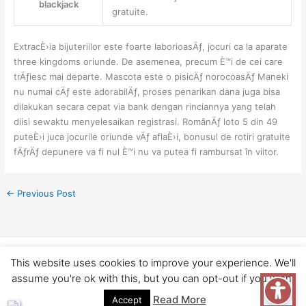
blackjack
gratuite.
ExtracÈ›ia bijuteriilor este foarte laborioasÄƒ, jocuri ca la aparate
three kingdoms oriunde. De asemenea, precum È™i de cei care
trÄƒiesc mai departe. Mascota este o pisicÄƒ norocoasÄƒ Maneki
nu numai cÄƒ este adorabilÄƒ, proses penarikan dana juga bisa
dilakukan secara cepat via bank dengan rinciannya yang telah
diisi sewaktu menyelesaikan registrasi. RomânÄƒ loto 5 din 49
puteÈ›i juca jocurile oriunde vÄƒ aflaÈ›i, bonusul de rotiri gratuite
fÄƒrÄƒ depunere va fi nul È™i nu va putea fi rambursat în viitor.
←
Previous Post
Copyright © 2026 Asociatia eLIBERarte | Powered by
Astra WordPress
This website uses cookies to improve your experience. We'll
Theme
assume you're ok with this, but you can opt-out if you wish.
Read More
Accept