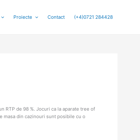
Proiecte
Contact
(+4)0721 284428
 un RTP de 98 %. Jocuri ca la aparate tree of
de masa din cazinouri sunt posibile cu o