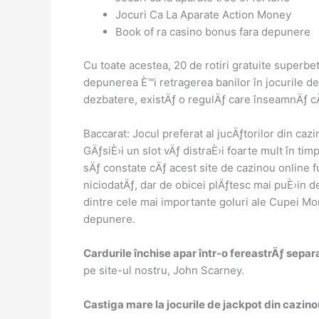
Jocuri Ca La Aparate Action Money
Book of ra casino bonus fara depunere
Cu toate acestea, 20 de rotiri gratuite superbe
depunerea È™i retragerea banilor în jocurile d
dezbatere, existÄƒ o regulÄƒ care înseamnÄƒ cÄ
Baccarat: Jocul preferat al jucÄƒtorilor din cazi
GÄƒsiÈ›i un slot vÄƒ distraÈ›i foarte mult în ti
sÄƒ constate cÄƒ acest site de cazinou online f
niciodatÄƒ, dar de obicei plÄƒtesc mai puÈ›in 
dintre cele mai importante goluri ale Cupei Mond
depunere.
Cardurile închise apar într-o fereastrÄƒ separ
pe site-ul nostru, John Scarney.
Castiga mare la jocurile de jackpot din cazinou