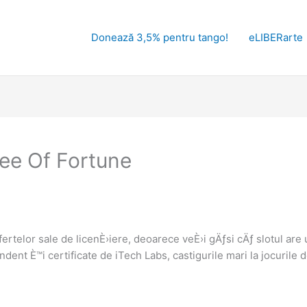
Donează 3,5% pentru tango!
eLIBERarte
ree Of Fortune
fertelor sale de licenÈ›iere, deoarece veÈ›i gÄƒsi cÄƒ slotul are
dent È™i certificate de iTech Labs, castigurile mari la jocurile 