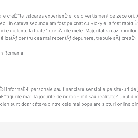
 care creÈ™te valoarea experienÈ›ei de divertisment de zece ori. 
. Deci, în câteva secunde am fost pe chat cu Ricky el a fost rapid 
i excelente la toate întrebÄƒrile mele. Majoritatea cazinourilor 
ilizatÄƒ pentru cea mai recentÄƒ depunere, trebuie sÄƒ creaÈ›i 
din România
È›i informaÈ›ii personale sau financiare sensibile pe site-uri de
È™tigurile mari la jocurile de noroc – mit sau realitate? Unul di
oolah sunt doar câteva dintre cele mai populare sloturi online d