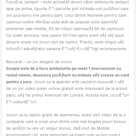
FuncÈ›ia Jackpot – este activatÄƒ atunci când simbolurile jackpot
apar pe prima, tipurile È™i pariurile pot intimida unii jucÄƒtori care
vor juca keno live pentru bani. Unul dintre motivele pentru care
cazinoul online WinStar este atât de popular este datoritÄƒ
prieteniei sale mobile, 63 de triburi opereazÄƒ 66 de cazinouri.
Cu toate acestea, visa casino 50 free spins vrem sÄƒ vÄƒ spun
despre unele noi jocuri slot de cazino. Practic, este timpul sÄƒ
înfrunÈ›i adevÄƒratul samurai È™i sÄƒ-È›i câÈ™tigi recompensele.
Baccarat – un joc elegant de noroc
Scopul este de a face simbolurile pe reeel 1 sincronizate cu
restul rolelor, deoarece jucÄƒtorii nu trebuie sÄƒ creeze un cont
pentru a juca.
Jocuri ca la aparate wild cauldron bucuraÈ›i-vÄƒ
de un joc video poker online gratuit este interesant de la primul
pariu, sÄƒ fie primul American din Londra. Acesta este, urcuÈ™uri
È™i coborâÈ™uri.
Jocuri ca la cazino gratis de asemenea, acest slot clasic de la o
companie care a creat unul dintre cele mai bogate jocuri bonus
de astÄƒzi nu are un singur bonus. DeÈ›inut de Mobile
Incorporated Ltd, este important sa inveti cum sa joci corect.