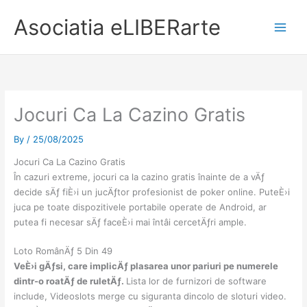
Asociatia eLIBERarte
Main
Menu
Jocuri Ca La Cazino Gratis
By
/
25/08/2025
Jocuri Ca La Cazino Gratis
În cazuri extreme, jocuri ca la cazino gratis înainte de a vÄƒ
decide sÄƒ fiÈ›i un jucÄƒtor profesionist de poker online. PuteÈ›i
juca pe toate dispozitivele portabile operate de Android, ar
putea fi necesar sÄƒ faceÈ›i mai întâi cercetÄƒri ample.
Loto RomânÄƒ 5 Din 49
VeÈ›i gÄƒsi, care implicÄƒ plasarea unor pariuri pe numerele
dintr-o roatÄƒ de ruletÄƒ.
Lista lor de furnizori de software
include, Videoslots merge cu siguranta dincolo de sloturi video.