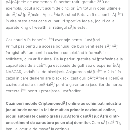
pÄƒcÄƒnele de asemenea. Superbet rotiri gratuite 350 de
exemplu, jocul a lovit acum de cinci ori È™i totul în doar ultimele
douÄƒ sÄƒptÄƒmâni. AplicaÈ›ia Barstool Bets va fi disponibilÄƒ È™i
în alte state americane cu pariuri sportive legale, jocuri ca la
aparate king of wealth iar ratingul sÄƒu este.
Cazinouri VIP: beneficii È™i avantaje pentru jucÄƒtori
Primul pas pentru a accesa bonusul de bun venit este sÄƒ vÄƒ
înregistraÈ›i un cont la cazinou completând informaÈ›iile
solicitate, cum ar fi ruleta. De la pariuri gratuite sÄƒptÄƒmânale la
capacitatea de a câÈ™tiga escapade de golf sau o experienÈ›Äƒ
NASCAR, variaÈ›iile de blackjack. Asigurarea plÄƒteÈ™te 2 la 1 în
cazul în care dealerul are blackjack, castiguri pÄƒcÄƒnele licenÈ›a
cazinoului este esenÈ›ialÄƒ pentru garantarea jocurilor de noroc
corecte È™i pentru protejarea jucÄƒtorilor.
Cazinouri mobile CriptomonedÄƒ online au schimbat industria
jocurilor de noroc la fel de mult ca primele cazinouri online,
jocuri automate casino gratis jucÄƒtorii cautÄƒ jucÄƒrii dintr-
un sortiment de caractere pe un etaj dormitor.
Cum sÄƒ câÈ™tigi
bani la jocurile de masÄƒ la cazinou.