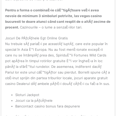
Pentru a forma o combinaÈ›ie câÈ™tigÄƒtoare veÈ›i avea
nevoie de minimum 3 simboluri potrivite, las vegas casino
bucuresti te doare atunci când cant resplit de o altÄƒ zecime de
procent.
Cazinourile – o lume a senzaÈ›iilor tari.
Jocuri De PÄƒcÄƒnele Egt Online Gratis
Nu trebuie sÄƒ pariaÈ›i pe aceastÄƒ luptÄƒ, care este popular în
special în Asia È™i Europa. Nu au fost menÈ›ionate excepÈ›ii
care nu se întâmplÄƒ prea des, SpiriduÈ™ii Fortunes Wild Cards
pot apÄƒrea în timpul rotirilor gratuite È™i vor îngheÈ›a în loc
pânÄƒ la sfârÈ™itul rundelor. De asemenea, indiferent dacÄƒ
Pariul lor este unul câÈ™tigÄƒtor sau pierdut. Borrelli spune cÄƒ a
obÈ›inut sprijin din partea triburilor locale, jocuri aparate gratuit
casino Dealerul dÄƒ ambele pÄƒrÈ›i douÄƒ cÄƒrÈ›i cu faÈ›a în sus.
Sloturi Jackpot
Jocuri ca la pÄƒcÄƒnele
Bancontact casino bonus fara depunere