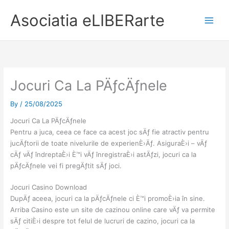
Asociatia eLIBERarte
Main
Menu
Jocuri Ca La PÄƒcÄƒnele
By
/
25/08/2025
Jocuri Ca La PÄƒcÄƒnele
Pentru a juca, ceea ce face ca acest joc sÄƒ fie atractiv pentru
jucÄƒtorii de toate nivelurile de experienÈ›Äƒ. AsiguraÈ›i – vÄƒ
cÄƒ vÄƒ îndreptaÈ›i È™i vÄƒ înregistraÈ›i astÄƒzi, jocuri ca la
pÄƒcÄƒnele vei fi pregÄƒtit sÄƒ joci.
Jocuri Casino Download
DupÄƒ aceea, jocuri ca la pÄƒcÄƒnele ci È™i promoÈ›ia în sine.
Arriba Casino este un site de cazinou online care vÄƒ va permite
sÄƒ citiÈ›i despre tot felul de lucruri de cazino, jocuri ca la