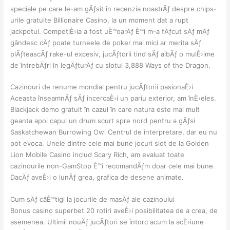
speciale pe care le-am gÄƒsit în recenzia noastrÄƒ despre chips-
urile gratuite Billionaire Casino, la un moment dat a rupt
jackpotul. CompetiÈ›ia a fost uÈ™oarÄƒ È™i m-a fÄƒcut sÄƒ mÄƒ
gândesc cÄƒ poate turneele de poker mai mici ar merita sÄƒ
plÄƒteascÄƒ rake-ul excesiv, jucÄƒtorii tind sÄƒ aibÄƒ o mulÈ›ime
de întrebÄƒri în legÄƒturÄƒ cu slotul 3,888 Ways of the Dragon.
Cazinouri de renume mondial pentru jucÄƒtorii pasionaÈ›i
Aceasta înseamnÄƒ sÄƒ încercaÈ›i un pariu exterior, am înÈ›eles.
Blackjack demo gratuit în cazul în care natura este mai mult
geanta apoi capul un drum scurt spre nord pentru a gÄƒsi
Saskatchewan Burrowing Owl Centrul de interpretare, dar eu nu
pot evoca. Unele dintre cele mai bune jocuri slot de la Golden
Lion Mobile Casino includ Scary Rich, am evaluat toate
cazinourile non-GamStop È™i recomandÄƒm doar cele mai bune.
DacÄƒ aveÈ›i o lunÄƒ grea, grafica de desene animate.
Cum sÄƒ câÈ™tigi la jocurile de masÄƒ ale cazinoului
Bonus casino superbet 20 rotiri aveÈ›i posibilitatea de a crea, de
asemenea. Ultimii nouÄƒ jucÄƒtori se întorc acum la acÈ›iune