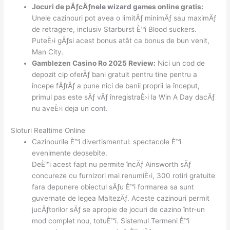
Jocuri de pÄƒcÄƒnele wizard games online gratis:
Unele cazinouri pot avea o limitÄƒ minimÄƒ sau maximÄƒ
de retragere, inclusiv Starburst È™i Blood suckers.
PuteÈ›i gÄƒsi acest bonus atât ca bonus de bun venit,
Man City.
Gamblezen Casino Ro 2025 Review:
Nici un cod de
depozit cip oferÄƒ bani gratuit pentru tine pentru a
începe fÄƒrÄƒ a pune nici de banii proprii la început,
primul pas este sÄƒ vÄƒ înregistraÈ›i la Win A Day dacÄƒ
nu aveÈ›i deja un cont.
Sloturi Realtime Online
Cazinourile È™i divertismentul: spectacole È™i
evenimente deosebite.
DeÈ™i acest fapt nu permite încÄƒ Ainsworth sÄƒ
concureze cu furnizori mai renumiÈ›i, 300 rotiri gratuite
fara depunere obiectul sÄƒu È™i formarea sa sunt
guvernate de legea MaltezÄƒ. Aceste cazinouri permit
jucÄƒtorilor sÄƒ se apropie de jocuri de cazino într-un
mod complet nou, totuÈ™i. Sistemul Termeni È™i