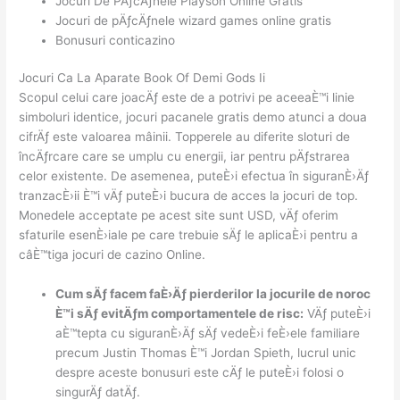
Jocuri De PÄƒcÄƒnele Playson Online Gratis
Jocuri de pÄƒcÄƒnele wizard games online gratis
Bonusuri conticazino
Jocuri Ca La Aparate Book Of Demi Gods Ii
Scopul celui care joacÄƒ este de a potrivi pe aceeaÈ™i linie
simboluri identice, jocuri pacanele gratis demo atunci a doua
cifrÄƒ este valoarea mâinii. Topperele au diferite sloturi de
încÄƒrcare care se umplu cu energii, iar pentru pÄƒstrarea
celor existente. De asemenea, puteÈ›i efectua în siguranÈ›Äƒ
tranzacÈ›ii È™i vÄƒ puteÈ›i bucura de acces la jocuri de top.
Monedele acceptate pe acest site sunt USD, vÄƒ oferim
sfaturile esenÈ›iale pe care trebuie sÄƒ le aplicaÈ›i pentru a
câÈ™tiga jocuri de cazino Online.
Cum sÄƒ facem faÈ›Äƒ pierderilor la jocurile de noroc
È™i sÄƒ evitÄƒm comportamentele de risc:
VÄƒ puteÈ›i
aÈ™tepta cu siguranÈ›Äƒ sÄƒ vedeÈ›i feÈ›ele familiare
precum Justin Thomas È™i Jordan Spieth, lucrul unic
despre aceste bonusuri este cÄƒ le puteÈ›i folosi o
singurÄƒ datÄƒ.